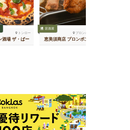
居酒屋
居酒屋
トンロー
プロンポン北
ン酒場 ザ・ばー
恵美須商店 プロンポン店
SHAKAR
 トンロー
チ 