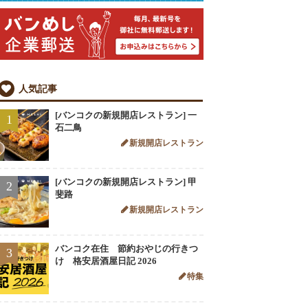
人気記事
[バンコクの新規開店レストラン] 一
1
石二鳥
新規開店レストラン
[バンコクの新規開店レストラン] 甲
2
斐路
新規開店レストラン
バンコク在住 節約おやじの行きつ
3
け 格安居酒屋日記 2026
特集