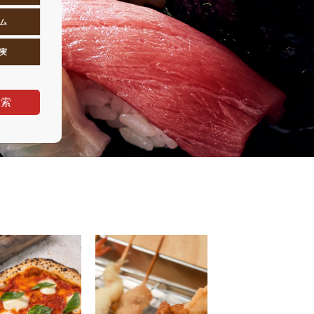
ム
実
検索