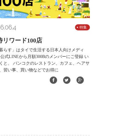
6.06.4
特集
待リワード100店
暮らす」はタイで生活する日本人向けメディ
 公式LINEから月額300Bのメンバーにご登録 い
くと、 バンコクのレストラン、カフェ、ヘアサ
、習い事、買い物などでお得に