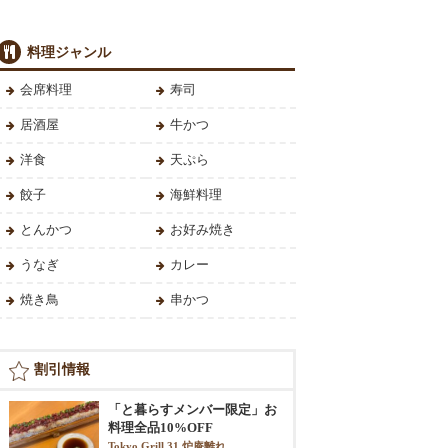
料理ジャンル
会席料理
寿司
居酒屋
牛かつ
洋食
天ぷら
餃子
海鮮料理
とんかつ
お好み焼き
うなぎ
カレー
焼き鳥
串かつ
割引情報
「と暮らすメンバー限定」お
料理全品10%OFF
Tokyo Grill 31 炉庵離れ