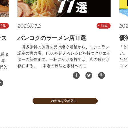
2026.07.2
202
特集
特集
レス
バンコクのラーメン店11選
優
博多豚骨の源流を受け継ぐ老舗から、ミシュラン
「と
認定の実力店、1,000を超えるレシピを持つクリエイ
ア。
化系タ
ターの新作まで。一杯にかける哲学は、店の数だけ
ただ
世界
存在する。 本場の技法と素材へのこ
ロン
代的
特集を全部見る