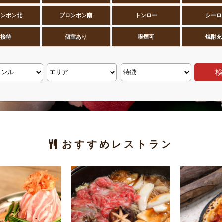
ロンポン北
プロンポン南
トンロー
シーロ
接待
個室あり
喫煙可
焼酎充
おすすめレストラン