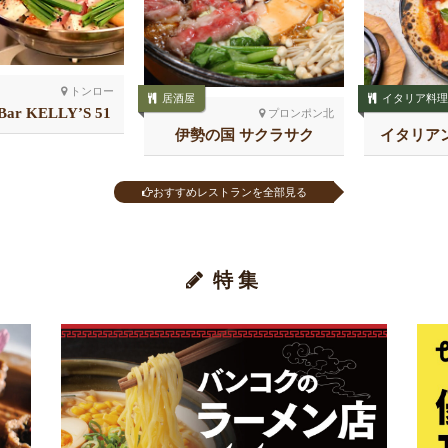
トンロー
居酒屋
イタリア料理
 Bar KELLY’S 51
プロンポン北
店
伊勢の国 サクラサク
イタリア
る
おすすめレストランを全部見る
特集