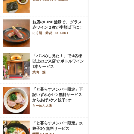
お店のLINE登録で、 グラス
赤ワイン２種が半額以下に！
にく処 鈴㐂 SUZUKI
「バンめし見た！」で 4名様
以上のご来店で ボトルワイン
1本サービス
焼肉 燦
「と暮らすメンバー限定」下
記いずれか1つ 無料サービス
からあげ3ケ／餃子3ケ
らーめん大阪
「と暮らすメンバー限定」水
餃子3ケ無料サービス
麵屋 NARUTO