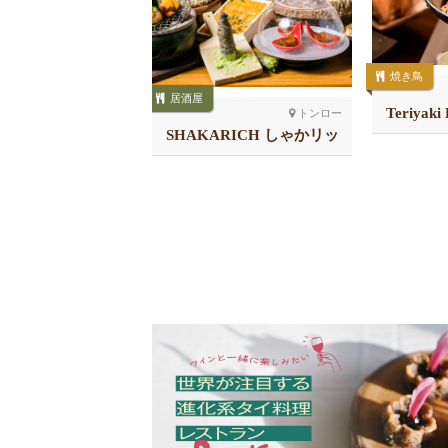
焼き鳥
居酒屋
Teriyaki
プロンポン北
トンロー
i Bar KELLY’S 41
SHAKARICH しゃかリッ
店
チ トンロー