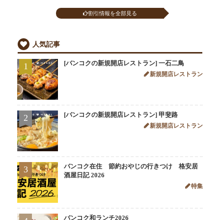
割引情報を全部見る
人気記事
[バンコクの新規開店レストラン] 一石二鳥
1
新規開店レストラン
[バンコクの新規開店レストラン] 甲斐路
2
新規開店レストラン
バンコク在住 節約おやじの行きつけ 格安居
3
酒屋日記 2026
特集
バンコク和ランチ2026