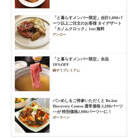
「と暮らすメンバー限定」合計1,000バ
ーツ以上ご注文のお客様 タイデザート
「カノムクロック」1set 無料
アンロー
「と暮らすメンバー限定」全品
10%OFF
鍋ぞうプレミアム
バンめしをご持参いただくと Bo.lan
Discovery Course 通常価格 3,280バーツ
++が 特別価格2,980バーツ++に！
ボーラーン