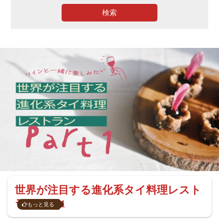
検索
世界が注目する進化系タイ料理レスト
ラン Part1
もっと見る