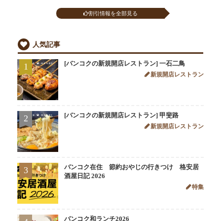
割引情報を全部見る
人気記事
[バンコクの新規開店レストラン] 一石二鳥
1
新規開店レストラン
[バンコクの新規開店レストラン] 甲斐路
2
新規開店レストラン
バンコク在住 節約おやじの行きつけ 格安居
3
酒屋日記 2026
特集
バンコク和ランチ2026