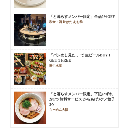
「と暮らすメンバー限定」全品5%OFF
和食ト酒 炉ばた あお季
「パンめし見た!」で 生ビールBUY 1
GET 1 FREE
田中水産
「と暮らすメンバー限定」下記いずれ
か1つ 無料サービス からあげ3ケ／餃子
3ケ
らーめん大阪