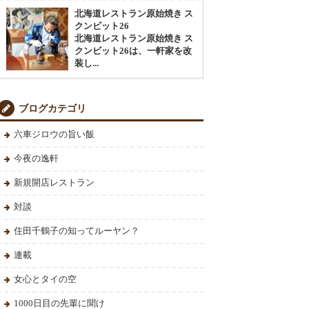
北海道レストラン原始焼き ス
クンビット26
北海道レストラン原始焼き ス
クンビット26は、一軒家を改
装し...
ブログカテゴリ
六車ジロウの旨い飯
今夜の逸軒
新規開店レストラン
対談
住田千鶴子の知ってルーヤン？
連載
女心とタイの空
1000日目の先輩に聞け