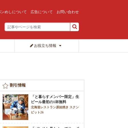
バンめしについて
広告について
お問い合わせ
お役立ち情報
割引情報
「と暮らすメンバー限定」生
ビール最初の1杯無料
北海道レストラン原始焼き スクン
ビット26