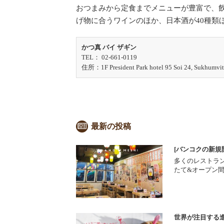
おつまみから定食までメニューが豊富で、
げ物に合うワインのほか、日本酒が40種類
かつ真 バイ ザギン
TEL： 02-661-0119
住所：1F President Park hotel 95 Soi 24, Sukhumvit
最新の投稿
[バンコクの新規
多くのレストラ
たて&オープン
世界が注目する進