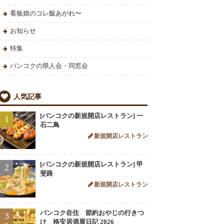
看板娘のコレ飯あがれ〜
お知らせ
特集
バンコクの県人会・同窓会
人気記事
[バンコクの新規開店レストラン] 一
1
石二鳥
新規開店レストラン
[バンコクの新規開店レストラン] 甲
2
斐路
新規開店レストラン
バンコク在住 節約おやじの行きつ
3
け 格安居酒屋日記 2026