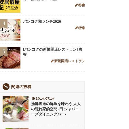
特集
バンコク和ランチ2026
4
特集
[バンコクの新規開店レストラン] 腹
5
釜
新規開店レストラン
関連の投稿
2015.07.15
漁港直送の鮮魚を味わう 大人
の隠れ家的空間 -田 ジャパニ
ーズダイニングバー-