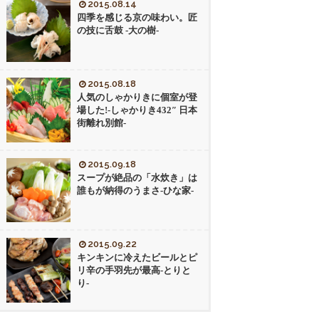
2015.08.14
四季を感じる京の味わい。匠
の技に舌鼓 -大の樹-
2015.08.18
人気のしゃかりきに個室が登
場した!-しゃかりき432″ 日本
街離れ別館-
2015.09.18
スープが絶品の「水炊き」は
誰もが納得のうまさ-ひな家-
2015.09.22
キンキンに冷えたビールとピ
リ辛の手羽先が最高-とりと
り-