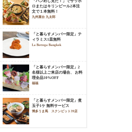
「バンめし見た！」でサッポ
ロまたはキリンビール2本注
文で１本無料！
九州屋台 九太郎
「と暮らすメンバー限定」テ
ィラミス1皿無料
La Bottega Bangkok
「と暮らすメンバー限定」2
名様以上ご来店の場合、 お料
理全品10%OFF
福福
「と暮らすメンバー限定」煮
玉子1ケ 無料サービス
博多うま馬 スクンビット39店