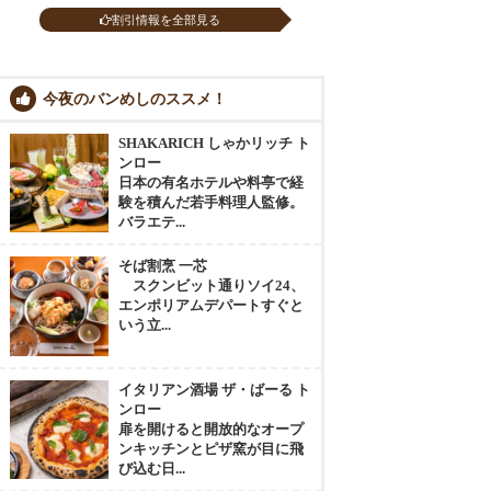
割引情報を全部見る
今夜のバンめしのススメ！
SHAKARICH しゃかリッチ ト
ンロー
日本の有名ホテルや料亭で経
験を積んだ若手料理人監修。
バラエテ...
そば割烹 一芯
スクンビット通りソイ24、
エンポリアムデパートすぐと
いう立...
イタリアン酒場 ザ・ばーる ト
ンロー
扉を開けると開放的なオープ
ンキッチンとピザ窯が目に飛
び込む日...