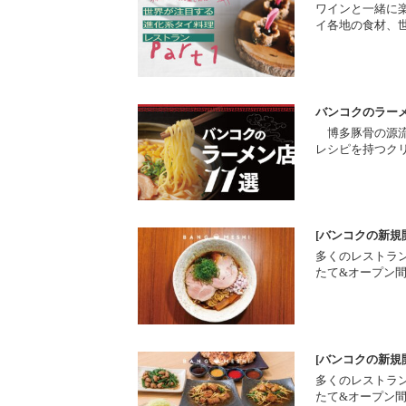
ワインと一緒に楽
イ各地の食材、
バンコクのラーメ
博多豚骨の源流を
レシピを持つク
[バンコクの新規
多くのレストラ
たて&オープン
[バンコクの新規
多くのレストラ
たて&オープン