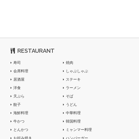
RESTAURANT
寿司
焼肉
会席料理
しゃぶしゃぶ
居酒屋
ステーキ
洋食
ラーメン
天ぷら
そば
餃子
うどん
海鮮料理
中華料理
牛かつ
韓国料理
とんかつ
ミャンマー料理
お好み焼き
ハンバーガー