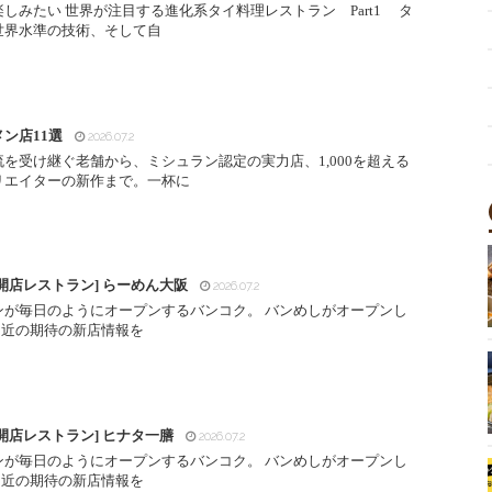
しみたい 世界が注目する進化系タイ料理レストラン Part1 タ
世界水準の技術、そして自
ン店11選
2026.07.2
受け継ぐ老舗から、ミシュラン認定の実力店、1,000を超える
リエイターの新作まで。一杯に
開店レストラン] らーめん大阪
2026.07.2
ンが毎日のようにオープンするバンコク。 バンめしがオープンし
間近の期待の新店情報を
開店レストラン] ヒナタ一膳
2026.07.2
ンが毎日のようにオープンするバンコク。 バンめしがオープンし
間近の期待の新店情報を