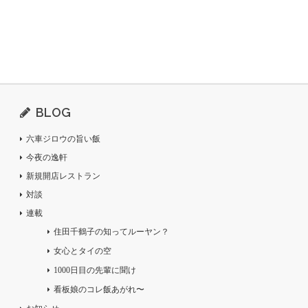
BLOG
六車ジロウの旨い飯
今夜の逸軒
新規開店レストラン
対談
連載
住田千鶴子の知ってルーヤン？
女心とタイの空
1000日目の先輩に聞け
看板娘のコレ飯あがれ〜