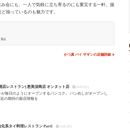
飲み会にも、一人で気軽に立ち寄るのにも重宝する一軒。揚
ほど揃っているのも魅力です。
 Rd.
かつ真 バイ ザギンの店舗詳細
開店レストラン] 恵美須商店 オンヌット店
2026.08.4
ンが毎日のようにオープンするバンコク。 バンめしがオープンし
間近の期待の新店情報を
化系タイ料理レストラン Part1
2026.08.3