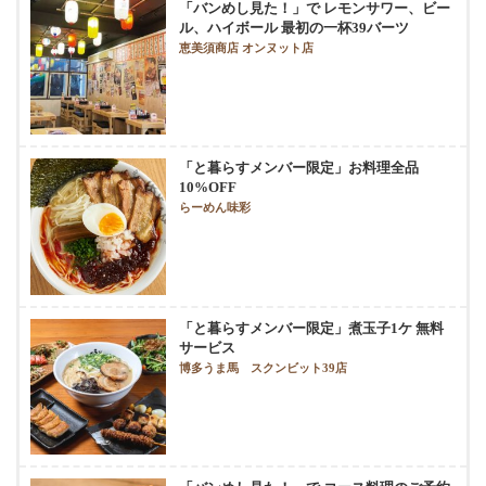
「バンめし見た！」で レモンサワー、ビー
ル、ハイボール 最初の一杯39バーツ
恵美須商店 オンヌット店
「と暮らすメンバー限定」お料理全品
10%OFF
らーめん味彩
「と暮らすメンバー限定」煮玉子1ケ 無料
サービス
博多うま馬 スクンビット39店