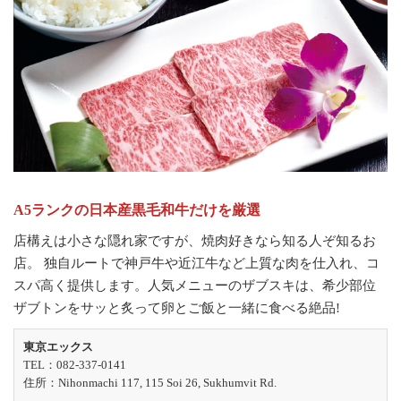
A5ランクの日本産黒毛和牛だけを厳選
店構えは小さな隠れ家ですが、焼肉好きなら知る人ぞ知るお
店。 独自ルートで神戸牛や近江牛など上質な肉を仕入れ、コ
スパ高く提供します。人気メニューのザブスキは、希少部位
ザブトンをサッと炙って卵とご飯と一緒に食べる絶品!
東京エックス
TEL：082-337-0141
住所：Nihonmachi 117, 115 Soi 26, Sukhumvit Rd.