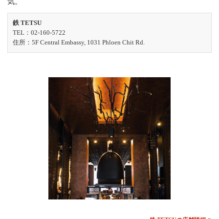
気。
鉄 TETSU
TEL：02-160-5722
住所：5F Central Embassy, 1031 Phloen Chit Rd.