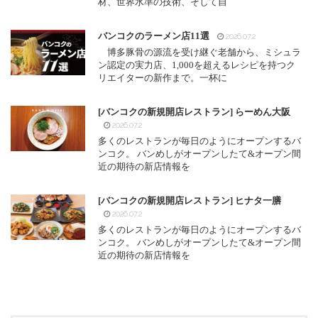
材、世界水準の技術、そして自
バンコクのラーメン店11選
2026.07.2
博多豚骨の源流を受け継ぐ老舗から、ミシュラ
ン認定の実力店、1,000を超えるレシピを持つク
リエイターの新作まで。一杯に
[バンコクの新規開店レストラン] らーめん大阪
2026.07.2
多くのレストランが毎日のようにオープンするバ
ンコク。 バンめしがオープンしたて&オープン間
近の期待の新店情報を
[バンコクの新規開店レストラン] ヒナタ一膳
2026.07.2
多くのレストランが毎日のようにオープンするバ
ンコク。 バンめしがオープンしたて&オープン間
近の期待の新店情報を