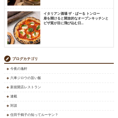
イタリアン酒場 ザ・ばーる トンロー
扉を開けると開放的なオープンキッチンと
ピザ窯が目に飛び込む日...
ブログカテゴリ
今夜の逸軒
六車ジロウの旨い飯
新規開店レストラン
連載
対談
住田千鶴子の知ってルーヤン？