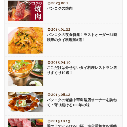
2023.08.1
バンコクの焼肉
2015.01.22
バンコクの夜食特集！ラストオーダー24時
以降のタイ料理屋8選！
2015.04.10
ここだけは外せないタイ料理レストラン選
りすぐり10選！
2015.08.12
バンコクの老舗中華料理店オーナーを訪ね
て：守り続ける100年の味
2015.10.13
舌の上でとろける口福。進化系和食を堪能