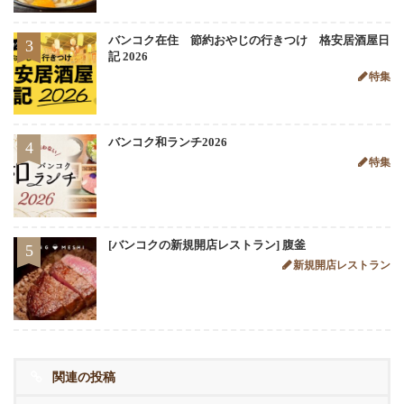
バンコク在住 節約おやじの行きつけ 格安居酒屋日
3
記 2026
特集
バンコク和ランチ2026
4
特集
[バンコクの新規開店レストラン] 腹釜
5
新規開店レストラン
関連の投稿