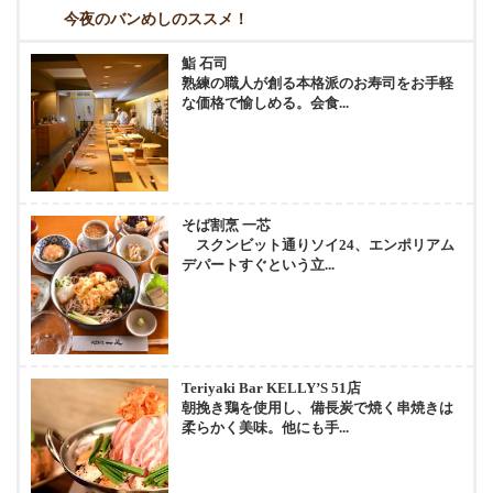
今夜のバンめしのススメ！
鮨 石司
熟練の職人が創る本格派のお寿司をお手軽
な価格で愉しめる。会食...
そば割烹 一芯
スクンビット通りソイ24、エンポリアム
デパートすぐという立...
Teriyaki Bar KELLY’S 51店
朝挽き鶏を使用し、備長炭で焼く串焼きは
柔らかく美味。他にも手...