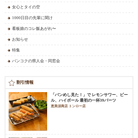
女心とタイの空
1000日目の先輩に聞け
看板娘のコレ飯あがれ〜
お知らせ
特集
バンコクの県人会・同窓会
割引情報
「バンめし見た！」で レモンサワー、ビー
ル、ハイボール 最初の一杯39バーツ
恵美須商店 トンロー店