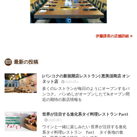
伊藤課長の店舗詳細
最新の投稿
[バンコクの新規開店レストラン] 恵美須商店 オン
ヌット店
2026.08.4
多くのレストランが毎日のようにオープンするバ
ンコク。 バンめしがオープンしたて&オープン間
近の期待の新店情報を
世界が注目する進化系タイ料理レストラン Part1
2026.08.3
ワインと一緒に楽しみたい 世界が注目する進化
系タイ料理レストラン Part1 タイ各地の食