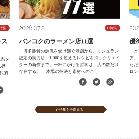
2026.07.2
202
特集
特集
レス
バンコクのラーメン店11選
優
博多豚骨の源流を受け継ぐ老舗から、ミシュラン
「と
認定の実力店、1,000を超えるレシピを持つクリエイ
ア。
化系タ
ターの新作まで。一杯にかける哲学は、店の数だけ
ただ
世界
存在する。 本場の技法と素材へのこ
ロン
代的
特集を全部見る