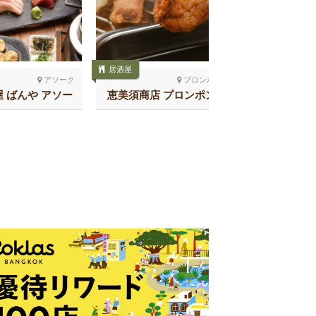
居酒屋
居酒屋
アソーク
プロンポン北
 ばんや アソー
恵美須商店 プロンポン店
酒の店
ク