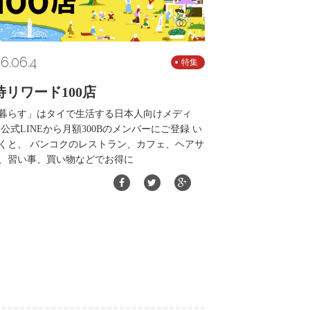
6.06.4
特集
待リワード100店
暮らす」はタイで生活する日本人向けメディ
 公式LINEから月額300Bのメンバーにご登録 い
くと、 バンコクのレストラン、カフェ、ヘアサ
、習い事、買い物などでお得に