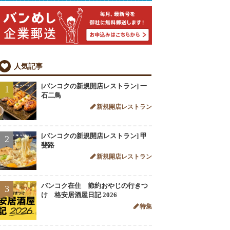
人気記事
[バンコクの新規開店レストラン] 一
1
石二鳥
新規開店レストラン
[バンコクの新規開店レストラン] 甲
2
斐路
新規開店レストラン
バンコク在住 節約おやじの行きつ
3
け 格安居酒屋日記 2026
特集