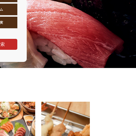
ム
実
検索