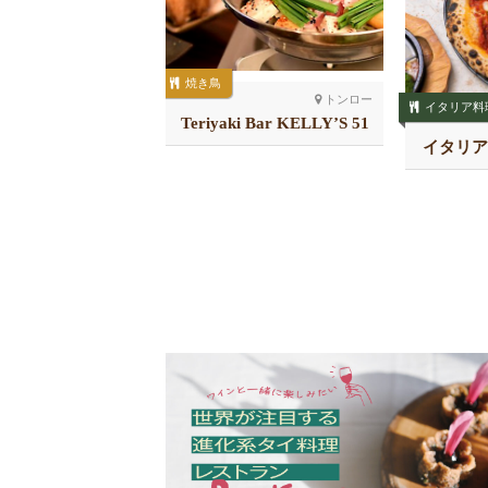
焼き鳥
トンロー
イタリア料
Teriyaki Bar KELLY’S 51
プロンポン南
店
ば割烹 一芯
イタリア
る