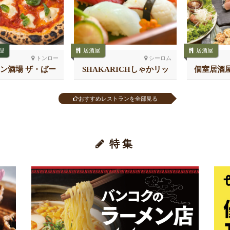
理
居酒屋
居酒屋
トンロー
シーロム
ン酒場 ザ・ばー
SHAKARICHしゃかリッ
個室居酒屋
 トンロー
チ スラウォン
おすすめレストランを全部見る
特集