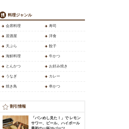
料理ジャンル
会席料理
寿司
居酒屋
洋食
天ぷら
餃子
海鮮料理
牛かつ
とんかつ
お好み焼き
うなぎ
カレー
焼き鳥
串かつ
割引情報
「バンめし見た！」で レモン
サワー、ビール、ハイボール
最初の一杯39バーツ