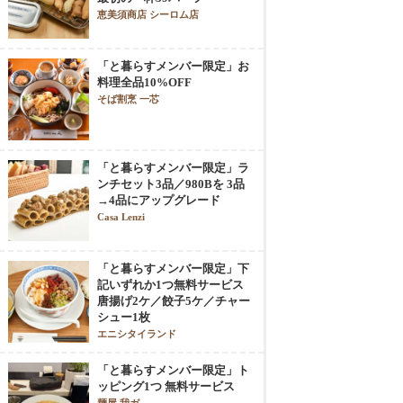
恵美須商店 シーロム店
「と暮らすメンバー限定」お
料理全品10%OFF
そば割烹 一芯
「と暮らすメンバー限定」ラ
ンチセット3品／980Bを 3品
→4品にアップグレード
Casa Lenzi
「と暮らすメンバー限定」下
記いずれか1つ無料サービス
唐揚げ2ケ／餃子5ケ／チャー
シュー1枚
エニシタイランド
「と暮らすメンバー限定」ト
ッピング1つ 無料サービス
麺屋 我ガ