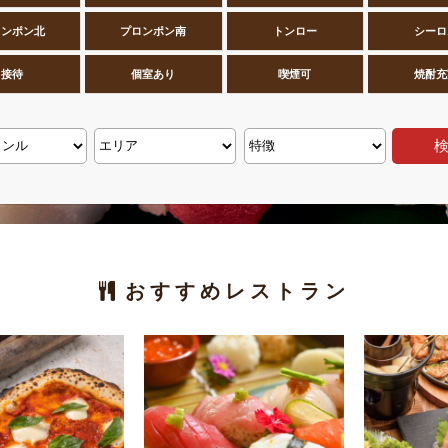
ロンポン北
プロンポン南
トンロー
シーロ
接待
個室あり
喫煙可
焼酎充
おすすめレストラン