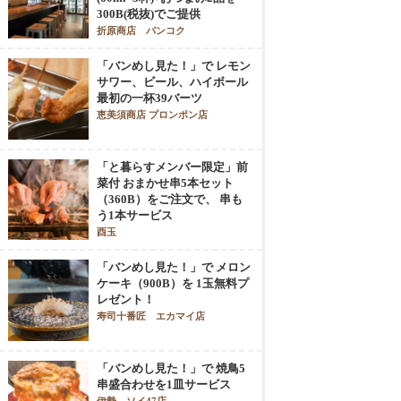
300B(税抜)でご提供
折原商店 バンコク
「バンめし見た！」で レモン
サワー、ビール、ハイボール
最初の一杯39バーツ
恵美須商店 プロンポン店
「と暮らすメンバー限定」前
菜付 おまかせ串5本セット
（360B）をご注文で、 串も
う1本サービス
酉玉
「バンめし見た！」で メロン
ケーキ（900B）を 1玉無料プ
レゼント！
寿司十番匠 エカマイ店
「バンめし見た！」で 焼鳥5
串盛合わせを1皿サービス
伊勢 ソイ47店