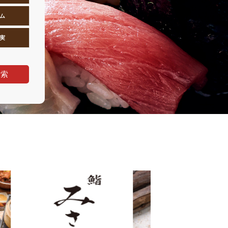
ム
実
検索