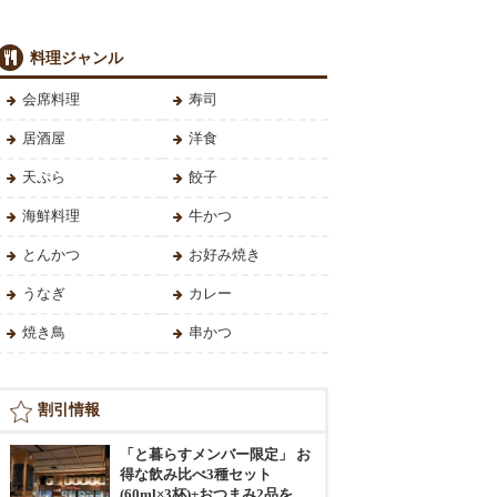
料理ジャンル
会席料理
寿司
居酒屋
洋食
天ぷら
餃子
海鮮料理
牛かつ
とんかつ
お好み焼き
うなぎ
カレー
焼き鳥
串かつ
割引情報
「と暮らすメンバー限定」 お
得な飲み比べ3種セット
(60ml×3杯)+おつまみ2品を