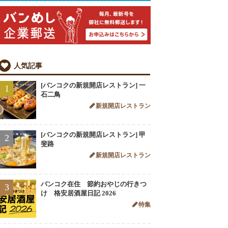
人気記事
[バンコクの新規開店レストラン] 一
1
石二鳥
新規開店レストラン
[バンコクの新規開店レストラン] 甲
2
斐路
新規開店レストラン
バンコク在住 節約おやじの行きつ
3
け 格安居酒屋日記 2026
特集