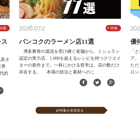
2026.07.2
202
特集
特集
レス
バンコクのラーメン店11選
優
博多豚骨の源流を受け継ぐ老舗から、ミシュラン
「と
認定の実力店、1,000を超えるレシピを持つクリエイ
ア。
化系タ
ターの新作まで。一杯にかける哲学は、店の数だけ
ただ
世界
存在する。 本場の技法と素材へのこ
ロン
代的
特集を全部見る