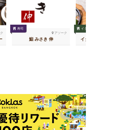
焼き鳥
イタリア料理
Teriyaki B
アソーク
トンロー
みさき 伸
イタリアン酒場 ザ・ばー
る トンロー