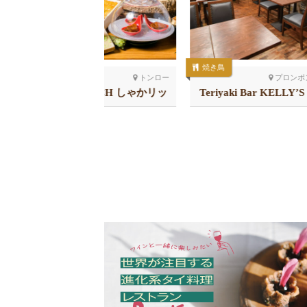
焼き鳥
そば
トンロー
プロンポン北
ARICH しゃかリッ
Teriyaki Bar KELLY’S 41
そ
チ トンロー
店