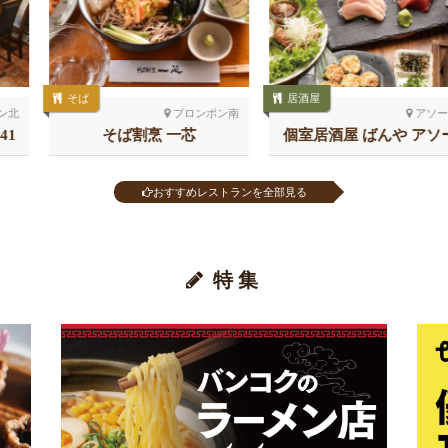
居酒屋
寿司
プロンポン南
アソーク
ば割烹 一芯
個室居酒屋 ばんや アソー
鮨 
ク
おすすめレストランを全部見る
特集