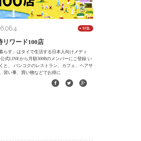
6.06.4
特集
待リワード100店
暮らす」はタイで生活する日本人向けメディ
 公式LINEから月額300Bのメンバーにご登録 い
くと、 バンコクのレストラン、カフェ、ヘアサ
、習い事、買い物などでお得に