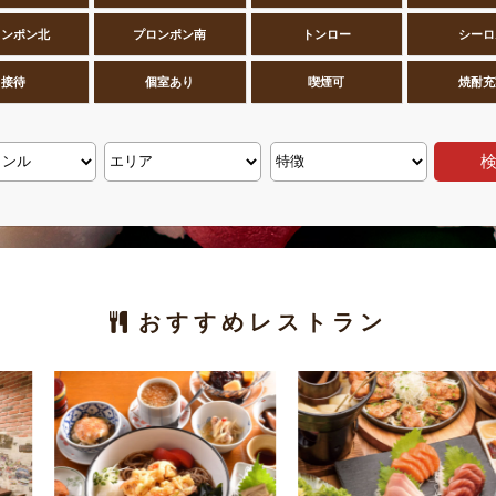
ロンポン北
プロンポン南
トンロー
シーロ
接待
個室あり
喫煙可
焼酎充
おすすめレストラン