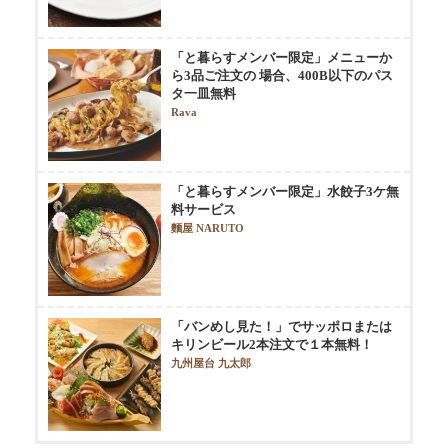
「と暮らすメンバー限定」メニューか
ら3品ご注文の 場合、400B以下のパス
タ一皿無料
Rava
「と暮らすメンバー限定」水餃子3ケ無
料サービス
麵屋 NARUTO
「バンめし見た！」でサッポロまたは
キリンビール2本注文で１本無料！
九州屋台 九太郎