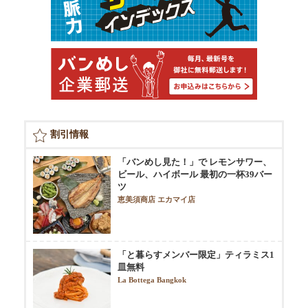
割引情報
「バンめし見た！」で レモンサワー、
ビール、ハイボール 最初の一杯39バー
ツ
恵美須商店 エカマイ店
「と暮らすメンバー限定」ティラミス1
皿無料
La Bottega Bangkok