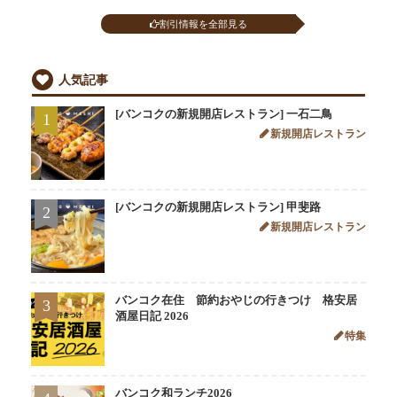
割引情報を全部見る
人気記事
[バンコクの新規開店レストラン] 一石二鳥
1
新規開店レストラン
[バンコクの新規開店レストラン] 甲斐路
2
新規開店レストラン
バンコク在住 節約おやじの行きつけ 格安居
3
酒屋日記 2026
特集
バンコク和ランチ2026