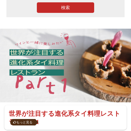
検索
世界が注目する進化系タイ料理レスト
ラン Part1
もっと見る