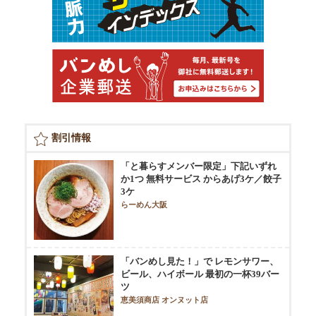
割引情報
「と暮らすメンバー限定」下記いずれ
か1つ 無料サービス からあげ3ケ／餃子
3ケ
らーめん大阪
「バンめし見た！」で レモンサワー、
ビール、ハイボール 最初の一杯39バー
ツ
恵美須商店 オンヌット店