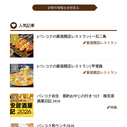
割引情報を全部見る
人気記事
[バンコクの新規開店レストラン] 一石二鳥
1
新規開店レストラン
[バンコクの新規開店レストラン] 甲斐路
2
新規開店レストラン
バンコク在住 節約おやじの行きつけ 格安居
3
酒屋日記 2026
特集
バンコク和ランチ2026