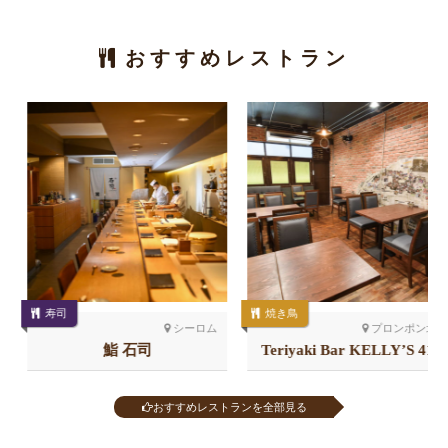
おすすめレストラン
寿司
焼き鳥
シーロム
プロンポン北
鮨 石司
Teriyaki Bar KELLY’S 41
店
おすすめレストランを全部見る