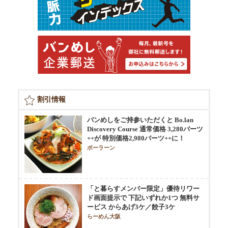
割引情報
バンめしをご持参いただくと Bo.lan
Discovery Course 通常価格 3,280バーツ
++が 特別価格2,980バーツ++に！
ボーラーン
「と暮らすメンバー限定」優待リワー
ド画面提示で 下記いずれか1つ 無料サ
ービス からあげ3ケ／餃子3ケ
らーめん大阪