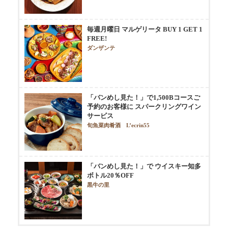
毎週月曜日 マルゲリータ BUY 1 GET 1
FREE!
ダンザンテ
「バンめし見た！」で1,500Bコースご
予約のお客様に スパークリングワイン
サービス
旬魚菜肉肴酒 L’ecrin55
「バンめし見た！」で ウイスキー知多
ボトル20％OFF
黒牛の里