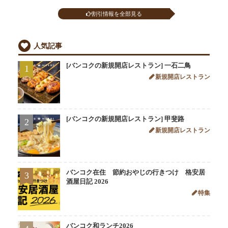
割引情報を全部見る
人気記事
[バンコクの新規開店レストラン] 一石二鳥
1
新規開店レストラン
[バンコクの新規開店レストラン] 甲斐路
2
新規開店レストラン
バンコク在住 節約おやじの行きつけ 格安居
3
酒屋日記 2026
特集
バンコク和ランチ2026