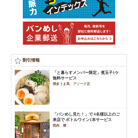
割引情報
「と暮らすメンバー限定」煮玉子1ケ
無料サービス
博多うま馬 アソーク店
「バンめし見た！」で 4名様以上のご
来店で ボトルワイン1本サービス
焼肉 燦