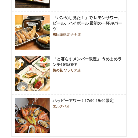
「バンめし見た！」で レモンサワー、
ビール、ハイボール 最初の一杯39バー
ツ
恵比須商店 ナナ店
「と暮らすメンバー限定」 うめまめラ
ンチ10%OFF
梅の花 ソラリア店
ハッピーアワー！17:00-19:00限定
エルタペオ