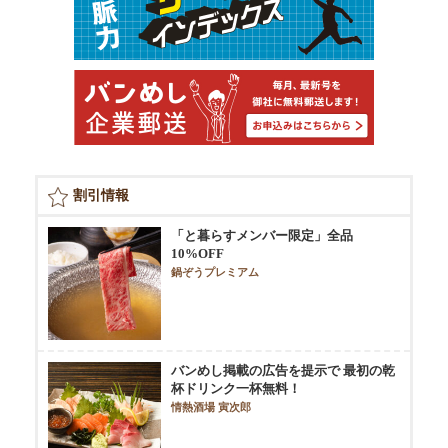
割引情報
「と暮らすメンバー限定」全品
10%OFF
鍋ぞうプレミアム
バンめし掲載の広告を提示で 最初の乾
杯ドリンク一杯無料！
情熱酒場 寅次郎