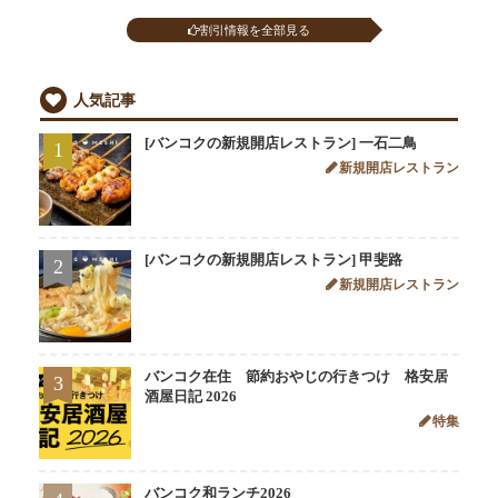
割引情報を全部見る
人気記事
[バンコクの新規開店レストラン] 一石二鳥
1
新規開店レストラン
[バンコクの新規開店レストラン] 甲斐路
2
新規開店レストラン
バンコク在住 節約おやじの行きつけ 格安居
3
酒屋日記 2026
特集
バンコク和ランチ2026