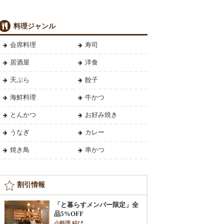
料理ジャンル
会席料理
寿司
居酒屋
洋食
天ぷら
餃子
海鮮料理
牛かつ
とんかつ
お好み焼き
うなぎ
カレー
焼き鳥
串かつ
割引情報
「と暮らすメンバー限定」全
品5%OFF
小料理 結び