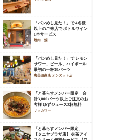
「バンめし見た！」で 4名様
以上のご来店で ボトルワイン
1本サービス
焼肉 燦
「バンめし見た！」で レモン
サワー、ビール、ハイボール
最初の一杯39バーツ
恵美須商店 オンヌット店
「と暮らすメンバー限定」合
計3,000バーツ以上ご注文のお
客様 ゆずジュース2杯無料
サッカワー
「と暮らすメンバー限定」
【タニヤプラザ店】 抹茶アイ
スクリーム無料サービス 【ワ