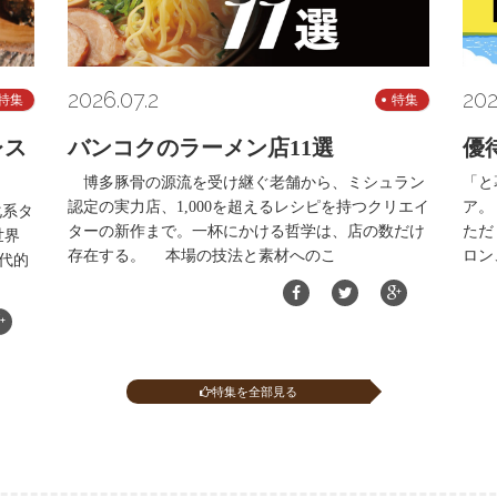
2026.07.2
202
特集
特集
レス
バンコクのラーメン店11選
優
博多豚骨の源流を受け継ぐ老舗から、ミシュラン
「と
認定の実力店、1,000を超えるレシピを持つクリエイ
ア。
化系タ
ターの新作まで。一杯にかける哲学は、店の数だけ
ただ
世界
存在する。 本場の技法と素材へのこ
ロン
代的
特集を全部見る