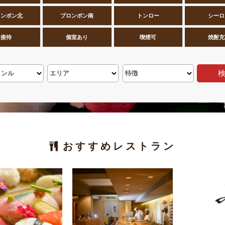
ロンポン北
プロンポン南
トンロー
シーロ
接待
個室あり
喫煙可
焼酎充
おすすめレストラン