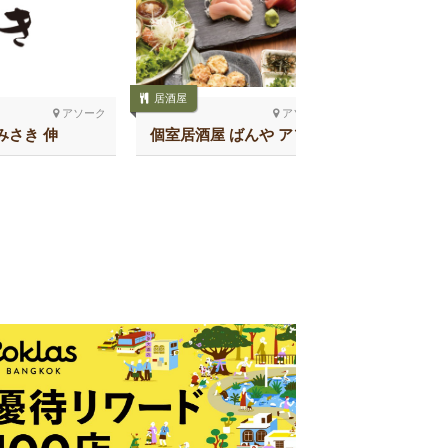
焼き鳥
居酒屋
Teriyaki B
アソーク
アソーク
みさき 伸
個室居酒屋 ばんや アソー
ク