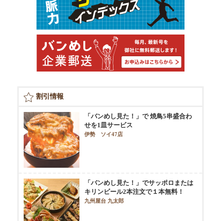
割引情報
「バンめし見た！」で 焼鳥5串盛合わ
せを1皿サービス
伊勢 ソイ47店
「バンめし見た！」でサッポロまたは
キリンビール2本注文で１本無料！
九州屋台 九太郎