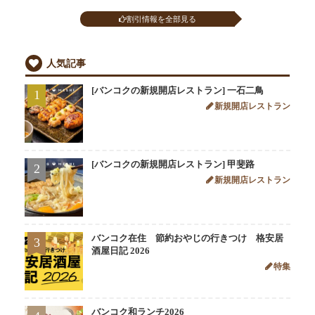
割引情報を全部見る
人気記事
[バンコクの新規開店レストラン] 一石二鳥
1
新規開店レストラン
[バンコクの新規開店レストラン] 甲斐路
2
新規開店レストラン
バンコク在住 節約おやじの行きつけ 格安居
3
酒屋日記 2026
特集
バンコク和ランチ2026