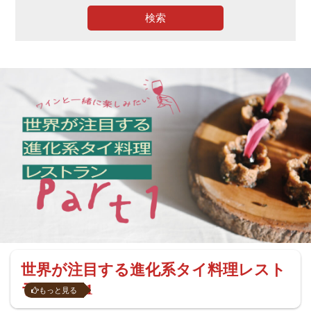
検索
世界が注目する進化系タイ料理レスト
ラン Part1
もっと見る