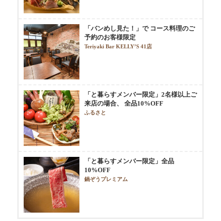
「バンめし見た！」で コース料理のご
予約のお客様限定
Teriyaki Bar KELLY’S 41店
「と暮らすメンバー限定」2名様以上ご
来店の場合、 全品10%OFF
ふるさと
「と暮らすメンバー限定」全品
10%OFF
鍋ぞうプレミアム