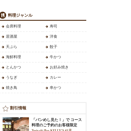
料理ジャンル
会席料理
寿司
居酒屋
洋食
天ぷら
餃子
海鮮料理
牛かつ
とんかつ
お好み焼き
うなぎ
カレー
焼き鳥
串かつ
割引情報
「バンめし見た！」で コース
料理のご予約のお客様限定
Teriyaki Bar KELLY’S 41店