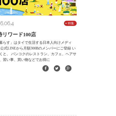
6.06.4
特集
待リワード100店
暮らす」はタイで生活する日本人向けメディ
 公式LINEから月額300Bのメンバーにご登録 い
くと、 バンコクのレストラン、カフェ、ヘアサ
、習い事、買い物などでお得に