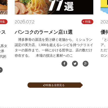
2026.07.2
202
特集
特集
レス
バンコクのラーメン店11選
優
博多豚骨の源流を受け継ぐ老舗から、ミシュラン
「と
認定の実力店、1,000を超えるレシピを持つクリエイ
ア。
化系タ
ターの新作まで。一杯にかける哲学は、店の数だけ
ただ
世界
存在する。 本場の技法と素材へのこ
ロン
代的
特集を全部見る