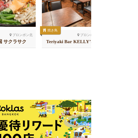
焼き鳥
居酒屋
プロンポン北
プロンポン北
国 サクラサク
Teriyaki Bar KELLY’S 41
北海道レス
店
スクン