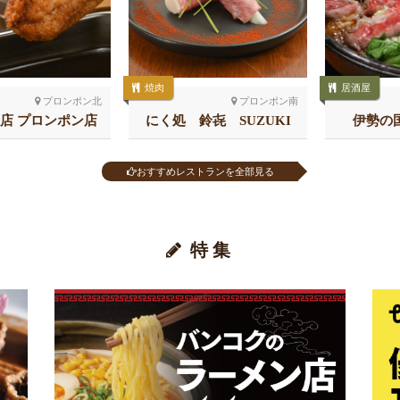
焼肉
居酒屋
プロンポン北
プロンポン南
店 プロンポン店
にく処 鈴㐂 SUZUKI
伊勢の
おすすめレストランを全部見る
特集