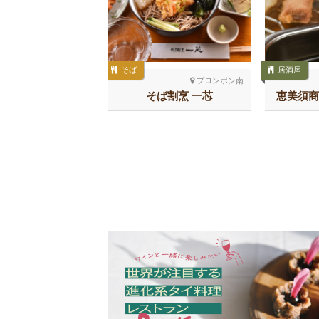
そば
居酒屋
トンロー
プロンポン南
ARICH しゃかリッ
そば割烹 一芯
恵美須商
チ トンロー