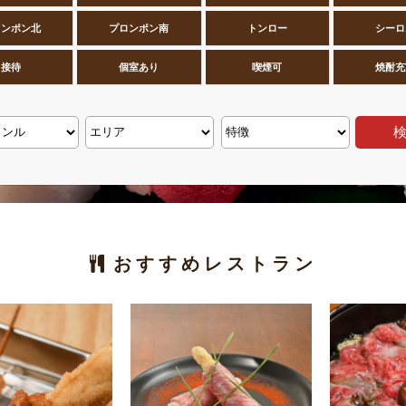
ロンポン北
プロンポン南
トンロー
シーロ
接待
個室あり
喫煙可
焼酎充
おすすめレストラン