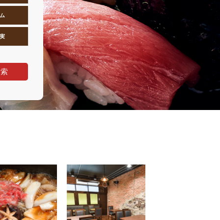
ム
実
検索