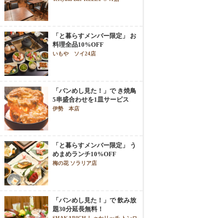
「と暮らすメンバー限定」 お
料理全品10%OFF
いもや ソイ24店
「バンめし見た！」で き焼鳥
5串盛合わせを1皿サービス
伊勢 本店
「と暮らすメンバー限定」 う
めまめランチ10%OFF
梅の花 ソラリア店
「バンめし見た！」で 飲み放
題30分延長無料！
SHAKARICH しゃかリッチ トンロ