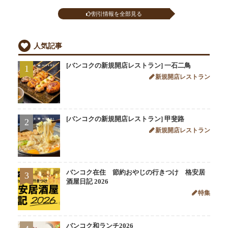
割引情報を全部見る
人気記事
[バンコクの新規開店レストラン] 一石二鳥
1
新規開店レストラン
[バンコクの新規開店レストラン] 甲斐路
2
新規開店レストラン
バンコク在住 節約おやじの行きつけ 格安居
3
酒屋日記 2026
特集
バンコク和ランチ2026