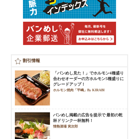
割引情報
「バンめし見た！」でホルモン4種盛り
合わせオーダーの方ホルモン5種盛りに
グレードアップ！
ホルモン焼肉「平嶋」By KIRABI
バンめし掲載の広告を提示で 最初の乾
杯ドリンク一杯無料！
情熱酒場 寅次郎