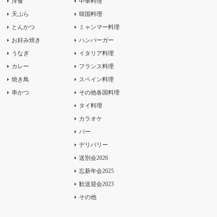
洋食
中華料理
天ぷら
韓国料理
とんかつ
ミャンマー料理
お好み焼き
ハンバーガー
うなぎ
イタリア料理
カレー
フランス料理
焼き鳥
スペイン料理
串かつ
その他各国料理
タイ料理
カラオケ
バー
デリバリー
送別会2026
忘新年会2025
歓送迎会2023
その他