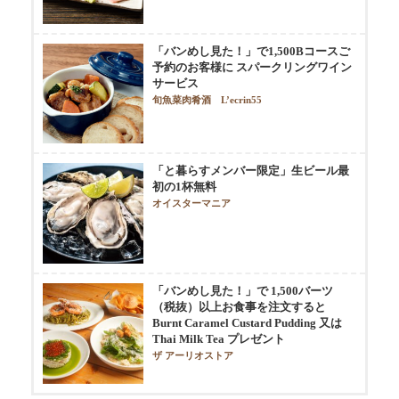
「バンめし見た！」で1,500Bコースご
予約のお客様に スパークリングワイン
サービス
旬魚菜肉肴酒 L’ecrin55
「と暮らすメンバー限定」生ビール最
初の1杯無料
オイスターマニア
「バンめし見た！」で 1,500バーツ
（税抜）以上お食事を注文すると
Burnt Caramel Custard Pudding 又は
Thai Milk Tea プレゼント
ザ アーリオストア