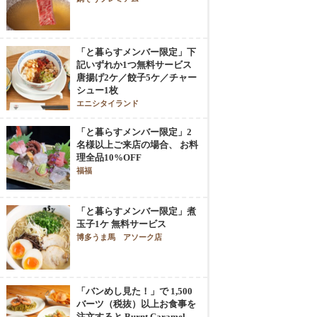
「と暮らすメンバー限定」下
記いずれか1つ無料サービス
唐揚げ2ケ／餃子5ケ／チャー
シュー1枚
エニシタイランド
「と暮らすメンバー限定」2
名様以上ご来店の場合、 お料
理全品10%OFF
福福
「と暮らすメンバー限定」煮
玉子1ケ 無料サービス
博多うま馬 アソーク店
「バンめし見た！」で 1,500
バーツ（税抜）以上お食事を
注文すると Burnt Caramel