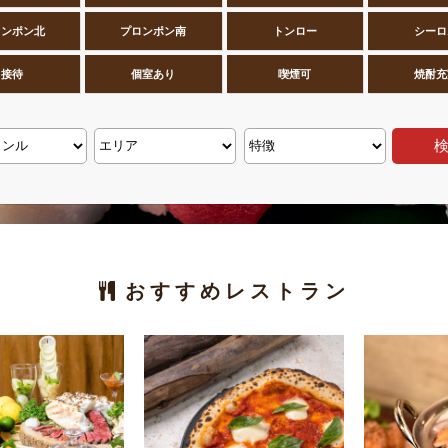
ロンポン北
プロンポン南
トンロー
シーロ
接待
個室あり
喫煙可
焼酎充
おすすめレストラン