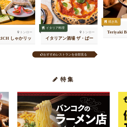
焼き鳥
イタリア料理
Teriyaki 
トンロー
トンロー
RICH しゃかリッ
イタリアン酒場 ザ・ばー
 トンロー
る トンロー
おすすめレストランを全部見る
特集