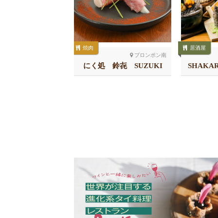
焼肉
居酒屋
シーロム
プロンポン南
ARICHしゃかリッ
にく処 鈴㐂 SUZUKI
SHAKA
 スラウォン
チ