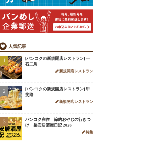
人気記事
[バンコクの新規開店レストラン] 一
1
石二鳥
新規開店レストラン
[バンコクの新規開店レストラン] 甲
2
斐路
新規開店レストラン
バンコク在住 節約おやじの行きつ
3
け 格安居酒屋日記 2026
特集