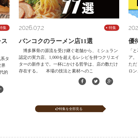
2026.07.2
202
特集
特集
レス
バンコクのラーメン店11選
優
博多豚骨の源流を受け継ぐ老舗から、ミシュラン
「と
認定の実力店、1,000を超えるレシピを持つクリエイ
ア。
化系タ
ターの新作まで。一杯にかける哲学は、店の数だけ
ただ
世界
存在する。 本場の技法と素材へのこ
ロン
代的
特集を全部見る