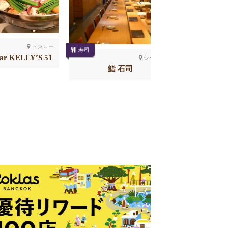
トンロー
寿司
居酒屋
Bar KELLY’S 51
シーロム
店
鮨 石司
恵美須商店