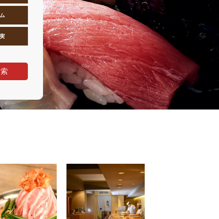
ム
実
検索