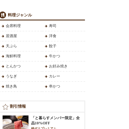
料理ジャンル
会席料理
寿司
居酒屋
洋食
天ぷら
餃子
海鮮料理
牛かつ
とんかつ
お好み焼き
うなぎ
カレー
焼き鳥
串かつ
割引情報
「と暮らすメンバー限定」全
品10%OFF
鍋ぞうプレミアム