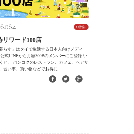
6.06.4
特集
待リワード100店
暮らす」はタイで生活する日本人向けメディ
 公式LINEから月額300Bのメンバーにご登録 い
くと、 バンコクのレストラン、カフェ、ヘアサ
、習い事、買い物などでお得に