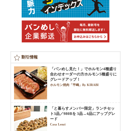
割引情報
「バンめし見た！」でホルモン4種盛り
合わせオーダーの方ホルモン5種盛りに
グレードアップ！
ホルモン焼肉「平嶋」By KIRABI
「と暮らすメンバー限定」ランチセッ
ト3品／980Bを 3品→4品にアップグレ
ード
Casa Lenzi