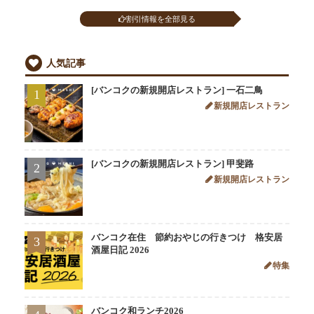
割引情報を全部見る
人気記事
[バンコクの新規開店レストラン] 一石二鳥
1
新規開店レストラン
[バンコクの新規開店レストラン] 甲斐路
2
新規開店レストラン
バンコク在住 節約おやじの行きつけ 格安居
3
酒屋日記 2026
特集
バンコク和ランチ2026