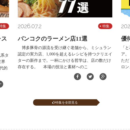
2026.07.2
202
特集
特集
レス
バンコクのラーメン店11選
優
博多豚骨の源流を受け継ぐ老舗から、ミシュラン
「と
認定の実力店、1,000を超えるレシピを持つクリエイ
ア。
化系タ
ターの新作まで。一杯にかける哲学は、店の数だけ
ただ
世界
存在する。 本場の技法と素材へのこ
ロン
代的
特集を全部見る