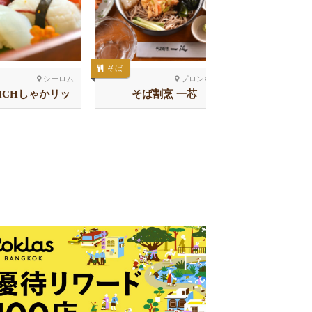
そば
居酒屋
シーロム
プロンポン南
RICHしゃかリッ
そば割烹 一芯
SHAKAR
スラウォン
チ 