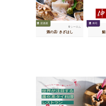
居酒屋
寿司
シーロム
シーロム
鮨 石司
酒の店/ きざはし
鮨