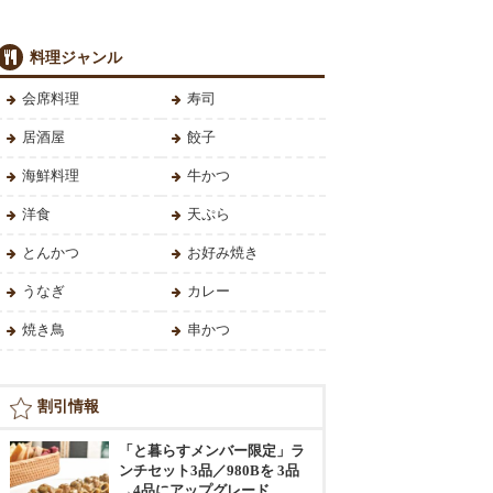
料理ジャンル
会席料理
寿司
居酒屋
餃子
海鮮料理
牛かつ
洋食
天ぷら
とんかつ
お好み焼き
うなぎ
カレー
焼き鳥
串かつ
割引情報
「と暮らすメンバー限定」ラ
ンチセット3品／980Bを 3品
→4品にアップグレード