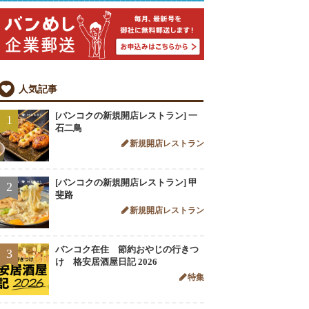
人気記事
[バンコクの新規開店レストラン] 一
1
石二鳥
新規開店レストラン
[バンコクの新規開店レストラン] 甲
2
斐路
新規開店レストラン
バンコク在住 節約おやじの行きつ
3
け 格安居酒屋日記 2026
特集