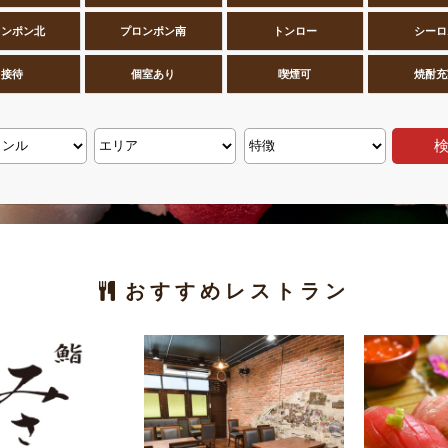
ロンポン北
プロンポン南
トンロー
シーロ
接待
個室あり
喫煙可
焼酎充
おすすめレストラン