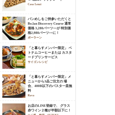
Casa Lenzi
バンめしをご持参いただくと
Bo.lan Discovery Course 通常
価格 3,280バーツ++が 特別価
格2,980バーツ++に！
ボーラーン
「と暮らすメンバー限定」 ベ
トナムコーヒーまたは カスタ
ードプリンサービス
サイゴンレシピ
「と暮らすメンバー限定」メ
ニューから3品ご注文の 場
合、400B以下のパスタ一皿無
料
Rava
お店のLINE登録で、 グラス
赤ワイン２種が半額以下に！
にく処 鈴㐂 SUZUKI