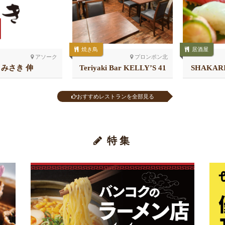
焼き鳥
居酒屋
アソーク
プロンポン北
 みさき 伸
Teriyaki Bar KELLY’S 41
SHAKA
店
チ 
おすすめレストランを全部見る
特集