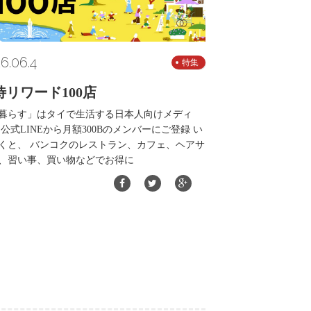
6.06.4
特集
待リワード100店
暮らす」はタイで生活する日本人向けメディ
 公式LINEから月額300Bのメンバーにご登録 い
くと、 バンコクのレストラン、カフェ、ヘアサ
、習い事、買い物などでお得に