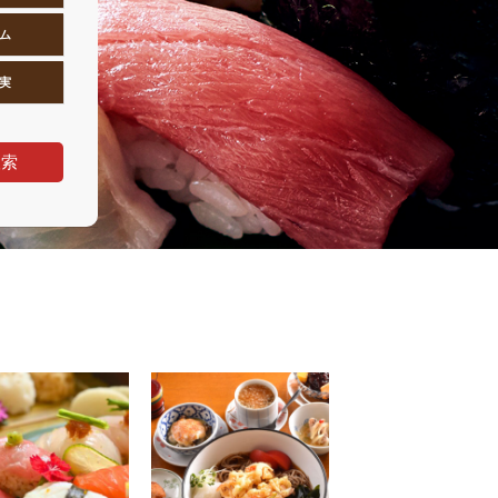
ム
実
検索