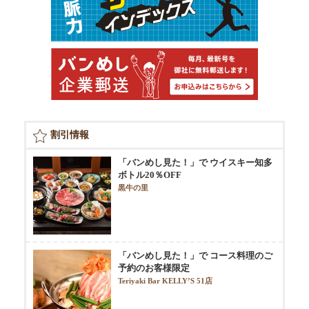
割引情報
「バンめし見た！」で ウイスキー知多
ボトル20％OFF
黒牛の里
「バンめし見た！」で コース料理のご
予約のお客様限定
Teriyaki Bar KELLY’S 51店