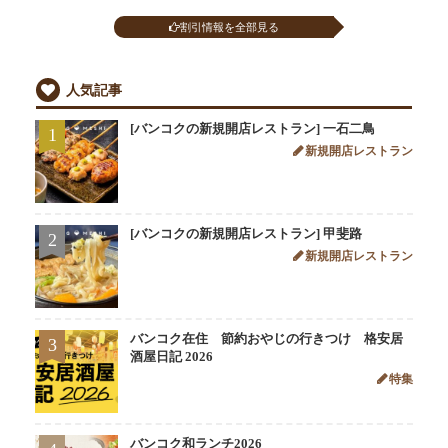
割引情報を全部見る
人気記事
[バンコクの新規開店レストラン] 一石二鳥
1
新規開店レストラン
[バンコクの新規開店レストラン] 甲斐路
2
新規開店レストラン
バンコク在住 節約おやじの行きつけ 格安居
3
酒屋日記 2026
特集
バンコク和ランチ2026