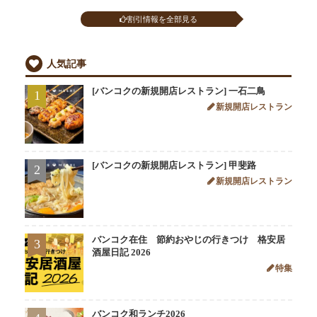
割引情報を全部見る
人気記事
[バンコクの新規開店レストラン] 一石二鳥
1
新規開店レストラン
[バンコクの新規開店レストラン] 甲斐路
2
新規開店レストラン
バンコク在住 節約おやじの行きつけ 格安居
3
酒屋日記 2026
特集
バンコク和ランチ2026