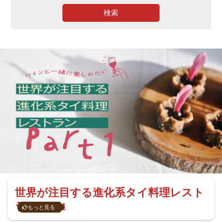
検索
世界が注目する進化系タイ料理レスト
ラン Part1
もっと見る