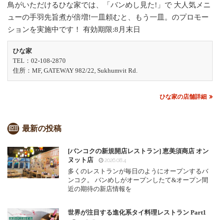
鳥がいただけるひな家では、「バンめし見た!」で 大人気メニ
ューの手羽先旨煮が倍増!一皿頼むと、もう一皿。のプロモー
ションを実施中です！ 有効期限:8月末日
ひな家
TEL：02-108-2870
住所：MF, GATEWAY 982/22, Sukhumvit Rd.
ひな家の店舗詳細
最新の投稿
[バンコクの新規開店レストラン] 恵美須商店 オン
ヌット店
2026.08.4
多くのレストランが毎日のようにオープンするバ
ンコク。 バンめしがオープンしたて&オープン間
近の期待の新店情報を
世界が注目する進化系タイ料理レストラン Part1