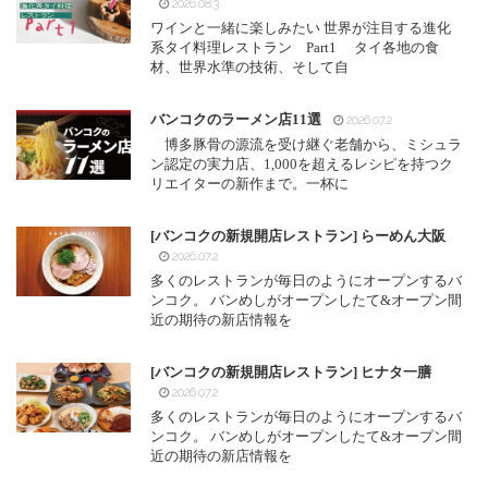
2026.08.3
ワインと一緒に楽しみたい 世界が注目する進化
系タイ料理レストラン Part1 タイ各地の食
材、世界水準の技術、そして自
バンコクのラーメン店11選
2026.07.2
博多豚骨の源流を受け継ぐ老舗から、ミシュラ
ン認定の実力店、1,000を超えるレシピを持つク
リエイターの新作まで。一杯に
[バンコクの新規開店レストラン] らーめん大阪
2026.07.2
多くのレストランが毎日のようにオープンするバ
ンコク。 バンめしがオープンしたて&オープン間
近の期待の新店情報を
[バンコクの新規開店レストラン] ヒナタ一膳
2026.07.2
多くのレストランが毎日のようにオープンするバ
ンコク。 バンめしがオープンしたて&オープン間
近の期待の新店情報を