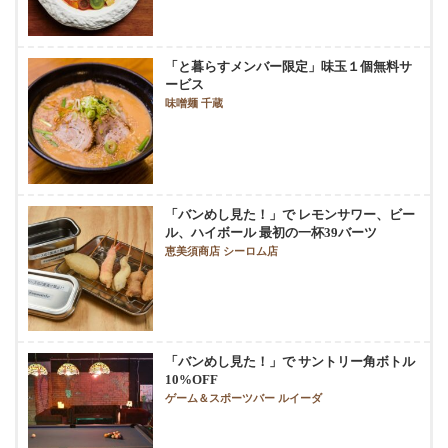
「と暮らすメンバー限定」味玉１個無料サ
ービス
味噌麺 千蔵
「バンめし見た！」で レモンサワー、ビー
ル、ハイボール 最初の一杯39バーツ
恵美須商店 シーロム店
「バンめし見た！」で サントリー角ボトル
10%OFF
ゲーム＆スポーツバー ルイーダ