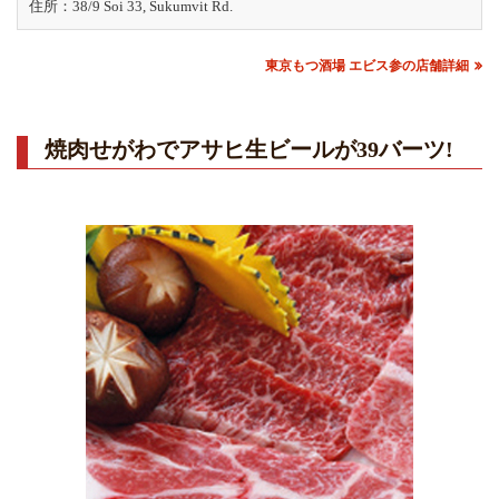
住所：38/9 Soi 33, Sukumvit Rd.
東京もつ酒場 エビス参の店舗詳細
焼肉せがわでアサヒ生ビールが39バーツ!