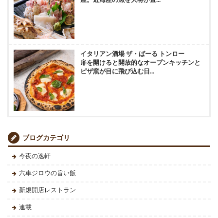
イタリアン酒場 ザ・ばーる トンロー
扉を開けると開放的なオープンキッチンと
ピザ窯が目に飛び込む日...
ブログカテゴリ
今夜の逸軒
六車ジロウの旨い飯
新規開店レストラン
連載