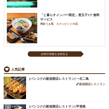
「と暮らすメンバー限定」煮玉子1ケ 無料
サービス
博多うま馬 スクンビット39店
割引情報を全部見る
人気記事
[バンコクの新規開店レストラン] 一石二鳥
1
新規開店レストラン
[バンコクの新規開店レストラン] 甲斐路
2