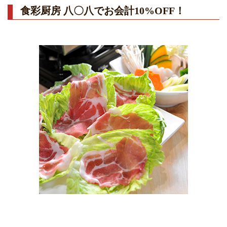
食彩厨房 八〇八でお会計10%OFF！