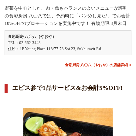
野菜を中心とした、肉・魚もバランスのよいメニューが評判
の食彩厨房 八〇八では、予約時に「バンめし見た!」でお会計
10%OFFのプロモーションを実施中です！ 有効期限:8月末日
食彩厨房 八〇八（やおや）
TEL：02-662-3443
住所：1F Young Place 118/77-78 Soi 23, Sukhumvit Rd.
食彩厨房 八〇八（やおや）の店舗詳細
エビス参で1品サービス&お会計5%OFF!