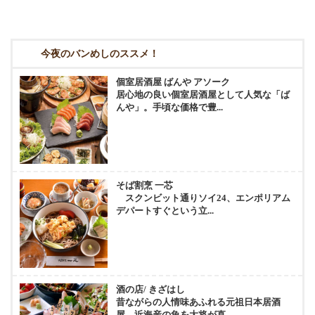
今夜のバンめしのススメ！
個室居酒屋 ばんや アソーク
居心地の良い個室居酒屋として人気な「ば
んや」。手頃な価格で豊...
そば割烹 一芯
スクンビット通りソイ24、エンポリアム
デパートすぐという立...
酒の店/ きざはし
昔ながらの人情味あふれる元祖日本居酒
屋。近海産の魚を大将が直...