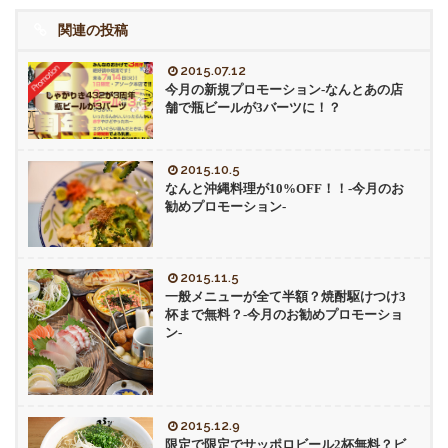
関連の投稿
2015.07.12
今月の新規プロモーション-なんとあの店
舗で瓶ビールが3バーツに！？
2015.10.5
なんと沖縄料理が10%OFF！！-今月のお
勧めプロモーション-
2015.11.5
一般メニューが全て半額？焼酎駆けつけ3
杯まで無料？-今月のお勧めプロモーショ
ン-
2015.12.9
限定で限定でサッポロビール2杯無料？ビ