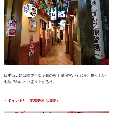
日本街店には喫煙可な昭和の横丁風個室が７部屋。懐かしい
七輪でわいわい盛り上がろう。
・ポイント3 「本格鮮魚も堪能」