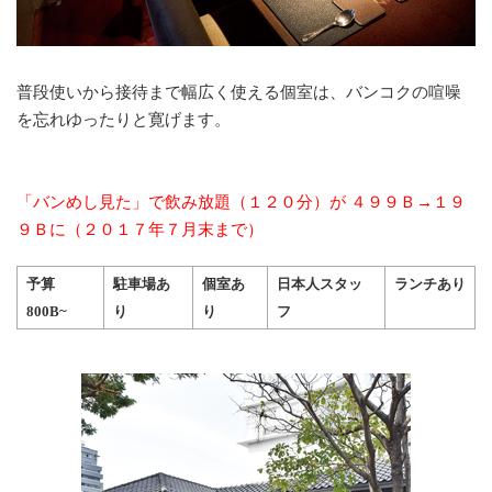
普段使いから接待まで幅広く使える個室は、バンコクの喧噪
を忘れゆったりと寛げます。
「バンめし見た」で飲み放題（１２０分）が ４９９Ｂ→１９
９Ｂに（２０１７年７月末まで）
予算
駐車場あ
個室あ
日本人スタッ
ランチあり
800B~
り
り
フ