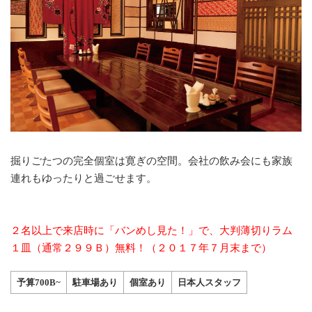
掘りごたつの完全個室は寛ぎの空間。会社の飲み会にも家族
連れもゆったりと過ごせます。
２名以上で来店時に「バンめし見た！」で、大判薄切りラム
１皿（通常２９９Ｂ）無料！（２０１７年７月末まで）
予算700B~
駐車場あり
個室あり
日本人スタッフ