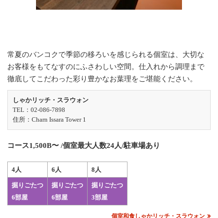
常夏のバンコクで季節の移ろいを感じられる個室は、大切な
お客様をもてなすのにふさわしい空間。仕入れから調理まで
徹底してこだわった彩り豊かなお葉理をご堪能ください。
しゃかリッチ・スラウォン
TEL：02-086-7898
住所：Charn Issara Tower 1
コース1,500B〜 /個室最大人数24人/駐車場あり
4人
6人
8人
掘りごたつ
掘りごたつ
掘りごたつ
6部屋
6部屋
3部屋
個室和食しゃかリッチ・スラウォン