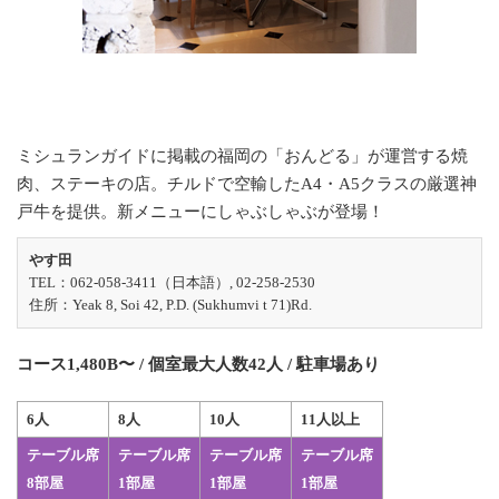
ミシュランガイドに掲載の福岡の「おんどる」が運営する焼
肉、ステーキの店。チルドで空輸したA4・A5クラスの厳選神
戸牛を提供。新メニューにしゃぶしゃぶが登場！
やす田
TEL：062-058-3411（日本語）, 02-258-2530
住所：Yeak 8, Soi 42, P.D. (Sukhumvi t 71)Rd.
コース1,480B〜 / 個室最大人数42人 / 駐車場あり
6人
8人
10人
11人以上
テーブル席
テーブル席
テーブル席
テーブル席
8部屋
1部屋
1部屋
1部屋