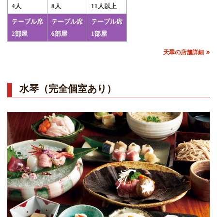
4人
8人
11人以上
テーブル席
テーブル席
テーブル席
2部屋
6部屋
1部屋
天翠の店舗詳細
水琴（完全個室あり）