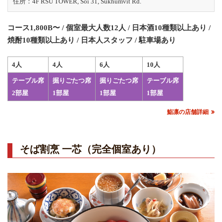
住所：4F RSU TOWER, Soi 31, Sukhumvit Rd.
コース1,800B〜 / 個室最大人数12人 / 日本酒10種類以上あり /
焼酎10種類以上あり / 日本人スタッフ / 駐車場あり
4人
4人
6人
10人
テーブル席
掘りごたつ席
掘りごたつ席
テーブル席
2部屋
1部屋
1部屋
1部屋
鮨凛の店舗詳細
そば割烹 一芯（完全個室あり）