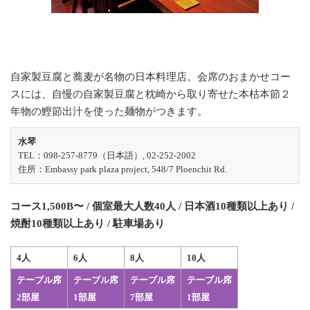
自家製豆腐と蕎麦が名物の日本料理店。会席のおまかせコー
スには、自慢の自家製豆腐と枕崎から取り寄せた本枯本節２
年物の鰹節出汁を使った麺物がつきます。
水琴
TEL：098-257-8779（日本語）, 02-252-2002
住所：Embassy park plaza project, 548/7 Ploenchit Rd.
コース1,500B〜 / 個室最大人数40人 / 日本酒10種類以上あり /
焼酎10種類以上あり / 駐車場あり
4人
6人
8人
10人
テーブル席
テーブル席
テーブル席
テーブル席
2部屋
1部屋
7部屋
1部屋