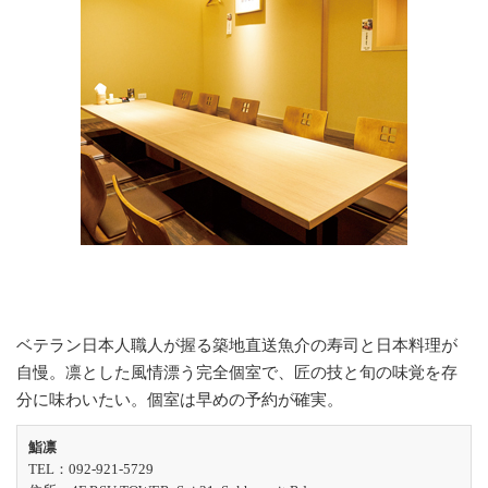
ベテラン日本人職人が握る築地直送魚介の寿司と日本料理が
自慢。凛とした風情漂う完全個室で、匠の技と旬の味覚を存
分に味わいたい。個室は早めの予約が確実。
鮨凛
TEL：092-921-5729