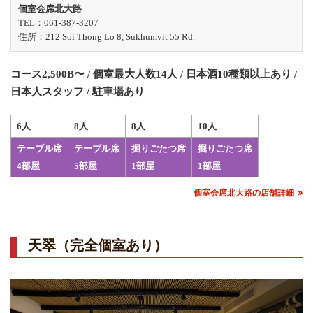
個室会席北大路
TEL：061-387-3207
住所：212 Soi Thong Lo 8, Sukhumvit 55 Rd.
コース2,500B〜 / 個室最大人数14人 / 日本酒10種類以上あり /
日本人スタッフ / 駐車場あり
6人
8人
8人
10人
テーブル席
テーブル席
掘りごたつ席
掘りごたつ席
4部屋
5部屋
1部屋
1部屋
個室会席北大路の店舗詳細
天翠（完全個室あり）