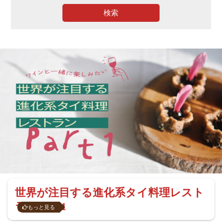
検索
世界が注目する進化系タイ料理レスト
ラン Part1
もっと見る