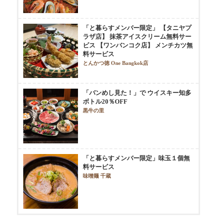
「と暮らすメンバー限定」 【タニヤプ
ラザ店】 抹茶アイスクリーム無料サー
ビス 【ワンバンコク店】 メンチカツ無
料サービス
とんかつ徳 One Bangkok店
「バンめし見た！」で ウイスキー知多
ボトル20％OFF
黒牛の里
「と暮らすメンバー限定」味玉１個無
料サービス
味噌麺 千蔵