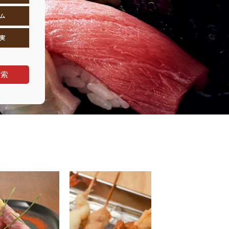
ム
実
検索