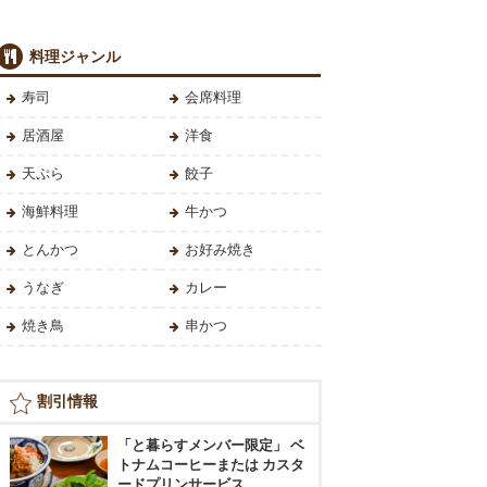
料理ジャンル
寿司
会席料理
居酒屋
洋食
天ぷら
餃子
海鮮料理
牛かつ
とんかつ
お好み焼き
うなぎ
カレー
焼き鳥
串かつ
割引情報
「と暮らすメンバー限定」 ベ
トナムコーヒーまたは カスタ
ードプリンサービス