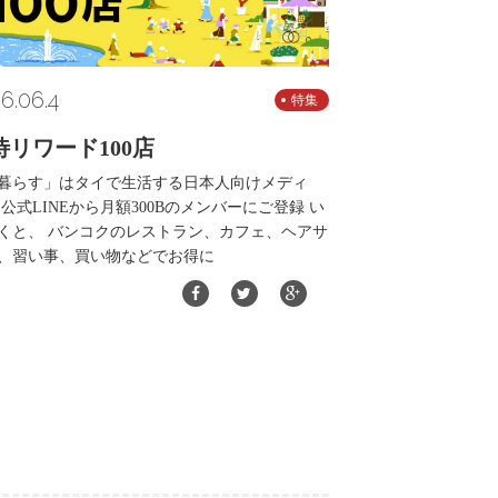
6.06.4
特集
待リワード100店
暮らす」はタイで生活する日本人向けメディ
 公式LINEから月額300Bのメンバーにご登録 い
くと、 バンコクのレストラン、カフェ、ヘアサ
、習い事、買い物などでお得に