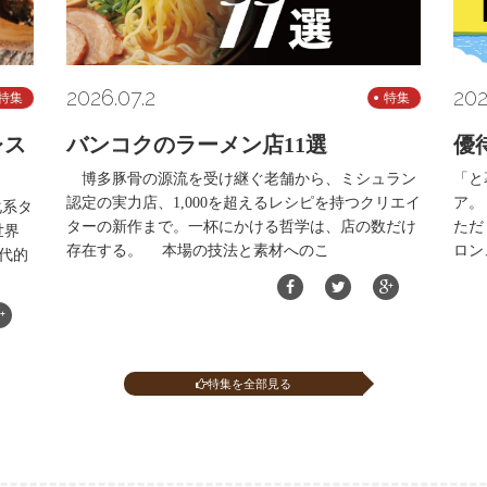
2026.07.2
202
特集
特集
レス
バンコクのラーメン店11選
優
博多豚骨の源流を受け継ぐ老舗から、ミシュラン
「と
認定の実力店、1,000を超えるレシピを持つクリエイ
ア。
化系タ
ターの新作まで。一杯にかける哲学は、店の数だけ
ただ
世界
存在する。 本場の技法と素材へのこ
ロン
代的
特集を全部見る