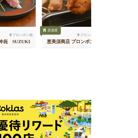
居酒屋
焼き鳥
プロンポン南
プロンポン北
㐂 SUZUKI
恵美須商店 プロンポン店
Teriyaki B