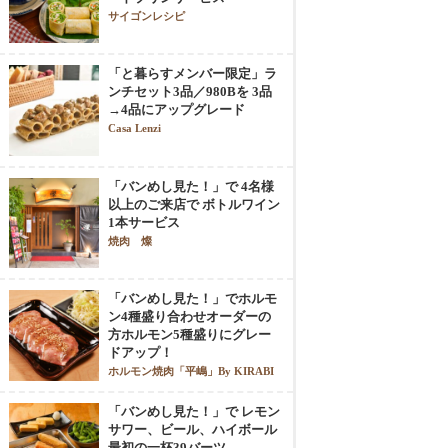
サイゴンレシピ
「と暮らすメンバー限定」ラ
ンチセット3品／980Bを 3品
→4品にアップグレード
Casa Lenzi
「バンめし見た！」で 4名様
以上のご来店で ボトルワイン
1本サービス
焼肉 燦
「バンめし見た！」でホルモ
ン4種盛り合わせオーダーの
方ホルモン5種盛りにグレー
ドアップ！
ホルモン焼肉「平嶋」By KIRABI
「バンめし見た！」で レモン
サワー、ビール、ハイボール
最初の一杯39バーツ