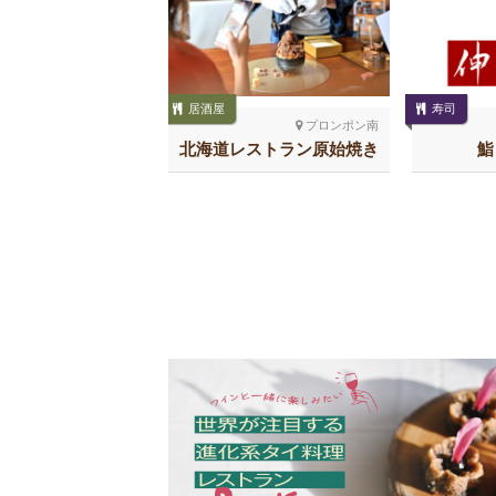
居酒屋
寿司
トンロー
プロンポン南
ARICH しゃかリッ
北海道レストラン原始焼き
鮨
チ トンロー
スクンビット26