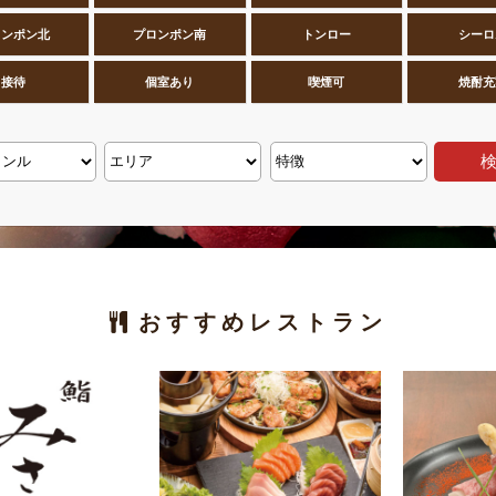
ロンポン北
プロンポン南
トンロー
シーロ
接待
個室あり
喫煙可
焼酎充
おすすめレストラン