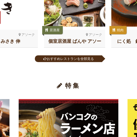
居酒屋
焼肉
アソーク
アソーク
 みさき 伸
個室居酒屋 ばんや アソー
にく処 鈴
ク
おすすめレストランを全部見る
特集