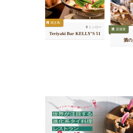
焼き鳥
トンロー
居酒屋
Teriyaki Bar KELLY’S 51
プロンポン北
店
の国 サクラサク
酒の