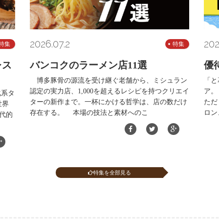
2026.07.2
202
特集
特集
レス
バンコクのラーメン店11選
優
博多豚骨の源流を受け継ぐ老舗から、ミシュラン
「と
認定の実力店、1,000を超えるレシピを持つクリエイ
ア。
化系タ
ターの新作まで。一杯にかける哲学は、店の数だけ
ただ
世界
存在する。 本場の技法と素材へのこ
ロン
代的
特集を全部見る