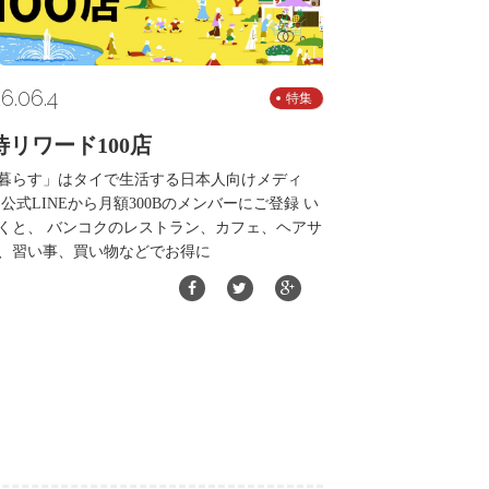
6.06.4
特集
待リワード100店
暮らす」はタイで生活する日本人向けメディ
 公式LINEから月額300Bのメンバーにご登録 い
くと、 バンコクのレストラン、カフェ、ヘアサ
、習い事、買い物などでお得に