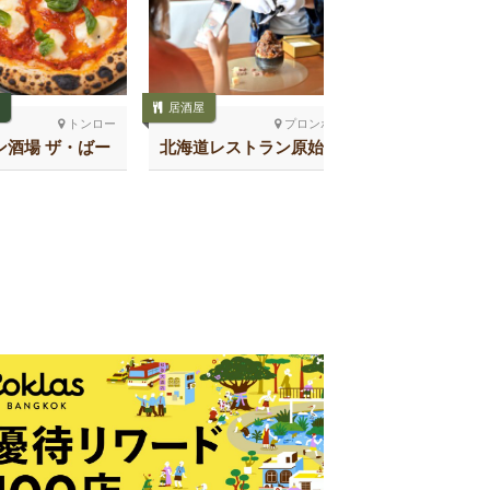
居酒屋
居酒屋
トンロー
プロンポン南
ン酒場 ザ・ばー
北海道レストラン原始焼き
恵美須商店
 トンロー
スクンビット26