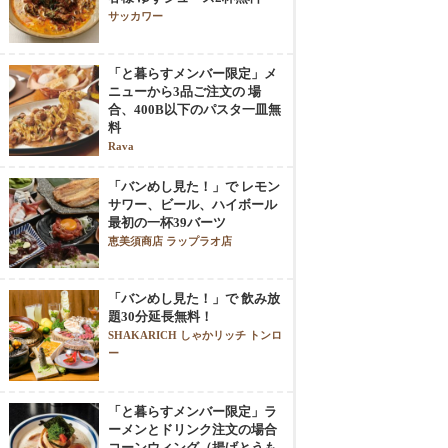
サッカワー
「と暮らすメンバー限定」メ
ニューから3品ご注文の 場
合、400B以下のパスタ一皿無
料
Rava
「バンめし見た！」で レモン
サワー、ビール、ハイボール
最初の一杯39バーツ
恵美須商店 ラップラオ店
「バンめし見た！」で 飲み放
題30分延長無料！
SHAKARICH しゃかリッチ トンロ
ー
「と暮らすメンバー限定」ラ
ーメンとドリンク注文の場合
コーンウィング（揚げとうも