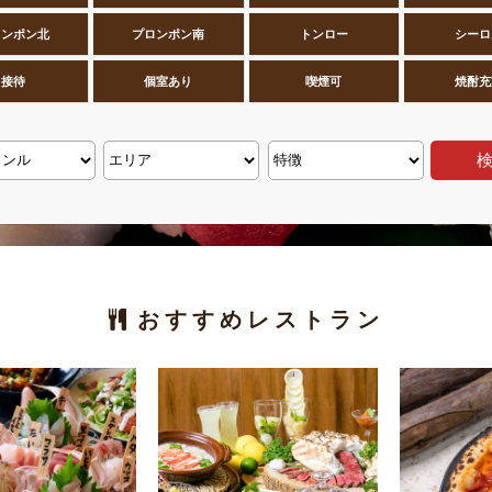
ロンポン北
プロンポン南
トンロー
シーロ
接待
個室あり
喫煙可
焼酎充
おすすめレストラン