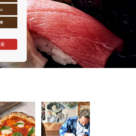
ム
実
検索