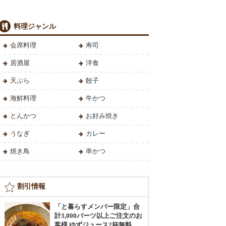
料理ジャンル
会席料理
寿司
居酒屋
洋食
天ぷら
餃子
海鮮料理
牛かつ
とんかつ
お好み焼き
うなぎ
カレー
焼き鳥
串かつ
割引情報
「と暮らすメンバー限定」合
計3,000バーツ以上ご注文のお
客様 ゆずジュース2杯無料