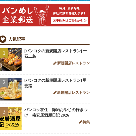
人気記事
[バンコクの新規開店レストラン] 一
1
石二鳥
新規開店レストラン
[バンコクの新規開店レストラン] 甲
2
斐路
新規開店レストラン
バンコク在住 節約おやじの行きつ
3
け 格安居酒屋日記 2026
特集