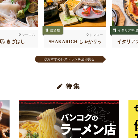
居酒屋
イタリア料理
シーロム
トンロー
店/ きざはし
SHAKARICH しゃかリッ
イタリア
チ トンロー
る
おすすめレストランを全部見る
特集