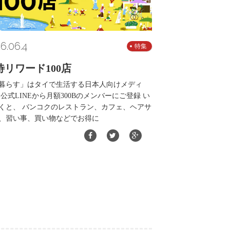
6.06.4
特集
待リワード100店
暮らす」はタイで生活する日本人向けメディ
 公式LINEから月額300Bのメンバーにご登録 い
くと、 バンコクのレストラン、カフェ、ヘアサ
、習い事、買い物などでお得に