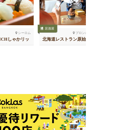
居酒屋
居酒屋
シーロム
プロンポン南
RICHしゃかリッ
北海道レストラン原始焼き
伊勢の国
スラウォン
スクンビット26