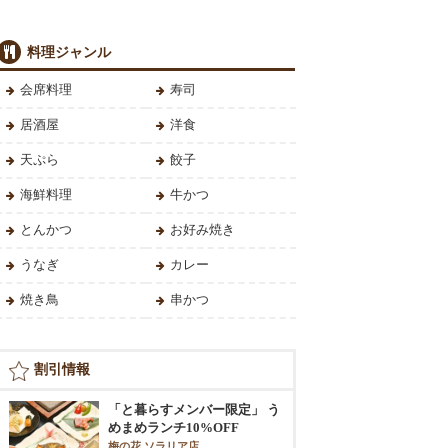
料理ジャンル
会席料理
寿司
居酒屋
洋食
天ぷら
餃子
海鮮料理
牛かつ
とんかつ
お好み焼き
うなぎ
カレー
焼き鳥
串かつ
割引情報
「と暮らすメンバー限定」 う
めまめランチ10%OFF
梅の花 ソラリア店