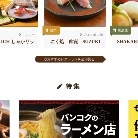
焼肉
居酒屋
トンロー
プロンポン南
RICH しゃかリッ
にく処 鈴㐂 SUZUKI
SHAKA
 トンロー
チ 
おすすめレストランを全部見る
特集