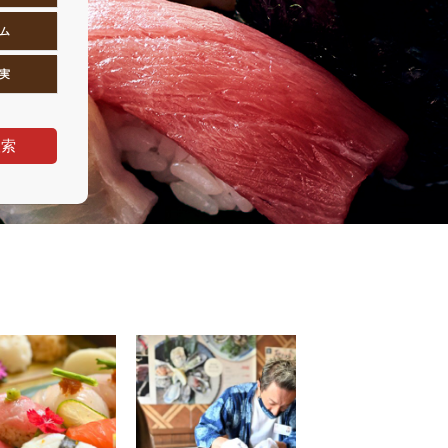
ム
実
検索