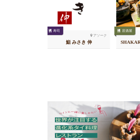
寿司
居酒屋
シーロム
アソーク
の店/ きざはし
鮨 みさき 伸
SHAKA
チ