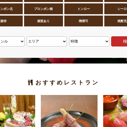
ロンポン北
プロンポン南
トンロー
シーロ
接待
個室あり
喫煙可
焼酎充
おすすめレストラン