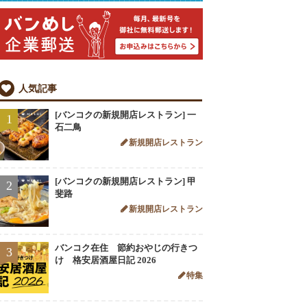
人気記事
[バンコクの新規開店レストラン] 一
1
石二鳥
新規開店レストラン
[バンコクの新規開店レストラン] 甲
2
斐路
新規開店レストラン
バンコク在住 節約おやじの行きつ
3
け 格安居酒屋日記 2026
特集