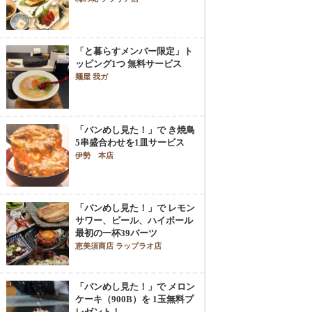
「と暮らすメンバー限定」ト
ッピング1つ 無料サービス
麺屋 我ガ
「バンめし見た！」で き焼鳥
5串盛合わせを1皿サービス
伊勢 本店
「バンめし見た！」で レモン
サワー、ビール、ハイボール
最初の一杯39バーツ
恵美須商店 ラップラオ店
「バンめし見た！」で メロン
ケーキ（900B）を 1玉無料プ
レゼント！