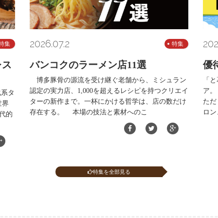
2026.07.2
202
特集
特集
レス
バンコクのラーメン店11選
優
博多豚骨の源流を受け継ぐ老舗から、ミシュラン
「と
認定の実力店、1,000を超えるレシピを持つクリエイ
ア。
化系タ
ターの新作まで。一杯にかける哲学は、店の数だけ
ただ
世界
存在する。 本場の技法と素材へのこ
ロン
代的
特集を全部見る