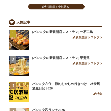
割引情報を全部見る
人気記事
[バンコクの新規開店レストラン] 一石二鳥
1
新規開店レストラン
[バンコクの新規開店レストラン] 甲斐路
2
新規開店レストラン
バンコク在住 節約おやじの行きつけ 格安居
3
酒屋日記 2026
特集
バンコク和ランチ2026