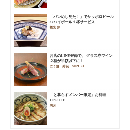
「バンめし見た！」でサッポロビール
orハイボール１杯サービス
割烹 夢
お店のLINE登録で、 グラス赤ワイン
２種が半額以下に！
にく処 鈴㐂 SUZUKI
「と暮らすメンバー限定」お料理
10%OFF
周月