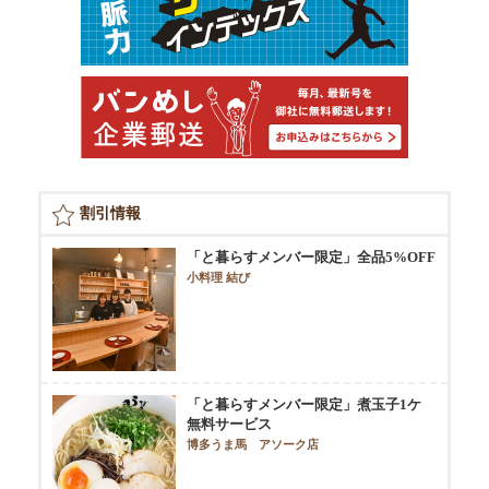
割引情報
「と暮らすメンバー限定」全品5%OFF
小料理 結び
「と暮らすメンバー限定」煮玉子1ケ
無料サービス
博多うま馬 アソーク店