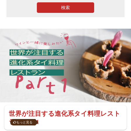
検索
世界が注目する進化系タイ料理レスト
ラン Part1
もっと見る