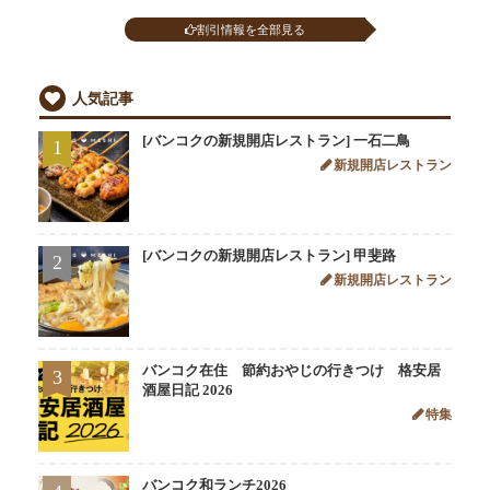
割引情報を全部見る
人気記事
[バンコクの新規開店レストラン] 一石二鳥
1
新規開店レストラン
[バンコクの新規開店レストラン] 甲斐路
2
新規開店レストラン
バンコク在住 節約おやじの行きつけ 格安居
3
酒屋日記 2026
特集
バンコク和ランチ2026