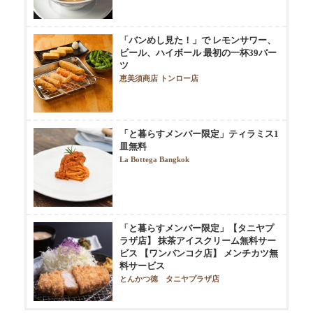
「バンめし見た！」で レモンサワー、
ビール、ハイボール 最初の一杯39バー
ツ
恵美須商店 トンロー店
「と暮らすメンバー限定」ティラミス1
皿無料
La Bottega Bangkok
「と暮らすメンバー限定」【タニヤプ
ラザ店】 抹茶アイスクリーム無料サー
ビス 【ワンバンコク店】 メンチカツ無
料サービス
とんかつ徳 タニヤプラザ店