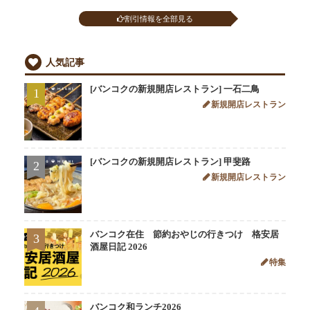
割引情報を全部見る
人気記事
[バンコクの新規開店レストラン] 一石二鳥
1
新規開店レストラン
[バンコクの新規開店レストラン] 甲斐路
2
新規開店レストラン
バンコク在住 節約おやじの行きつけ 格安居
3
酒屋日記 2026
特集
バンコク和ランチ2026