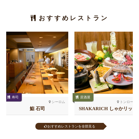
おすすめレストラン
寿司
居酒屋
シーロム
トンロー
鮨 石司
SHAKARICH しゃかリッ
チ トンロー
おすすめレストランを全部見る