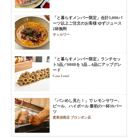
「と暮らすメンバー限定」合計3,000バ
ーツ以上ご注文のお客様 ゆずジュース
2杯無料
サッカワー
「と暮らすメンバー限定」ランチセッ
ト3品／980Bを 3品→4品にアップグレ
ード
Casa Lenzi
「バンめし見た！」で レモンサワー、
ビール、ハイボール 最初の一杯39バー
ツ
恵美須商店 プロンポン店