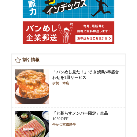
割引情報
「バンめし見た！」で き焼鳥5串盛合
わせを1皿サービス
伊勢 本店
「と暮らすメンバー限定」全品
10%OFF
牛かつ京都勝牛