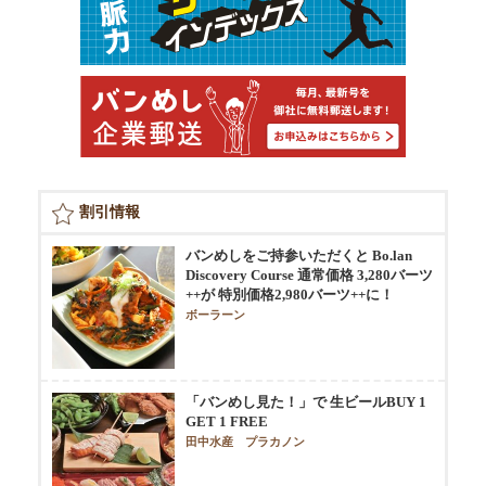
割引情報
バンめしをご持参いただくと Bo.lan
Discovery Course 通常価格 3,280バーツ
++が 特別価格2,980バーツ++に！
ボーラーン
「バンめし見た！」で 生ビールBUY 1
GET 1 FREE
田中水産 プラカノン