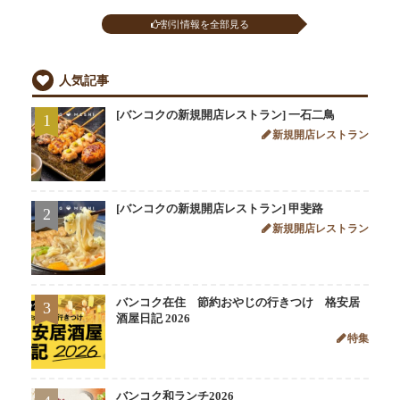
割引情報を全部見る
人気記事
[バンコクの新規開店レストラン] 一石二鳥
1
新規開店レストラン
[バンコクの新規開店レストラン] 甲斐路
2
新規開店レストラン
バンコク在住 節約おやじの行きつけ 格安居
3
酒屋日記 2026
特集
バンコク和ランチ2026