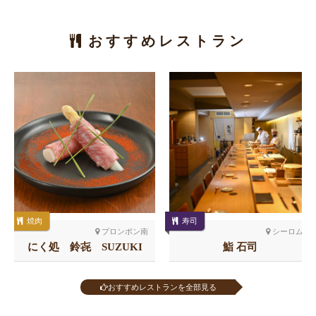
おすすめレストラン
焼肉
寿司
プロンポン南
シーロム
にく処 鈴㐂 SUZUKI
鮨 石司
おすすめレストランを全部見る