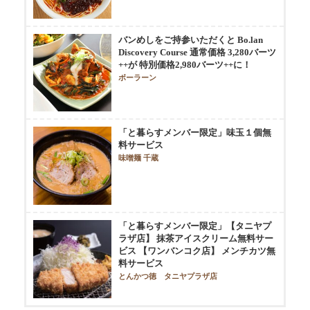
バンめしをご持参いただくと Bo.lan
Discovery Course 通常価格 3,280バーツ
++が 特別価格2,980バーツ++に！
ボーラーン
「と暮らすメンバー限定」味玉１個無
料サービス
味噌麺 千蔵
「と暮らすメンバー限定」【タニヤプ
ラザ店】 抹茶アイスクリーム無料サー
ビス 【ワンバンコク店】 メンチカツ無
料サービス
とんかつ徳 タニヤプラザ店