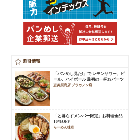
割引情報
「バンめし見た!」で レモンサワー、ビ
ール、ハイボール 最初の一杯39バーツ
恵美須商店 プラカノン店
「と暮らすメンバー限定」お料理全品
10%OFF
らーめん味彩