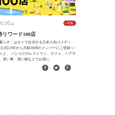
6.06.4
特集
待リワード100店
暮らす」はタイで生活する日本人向けメディ
 公式LINEから月額300Bのメンバーにご登録 い
くと、 バンコクのレストラン、カフェ、ヘアサ
、習い事、買い物などでお得に