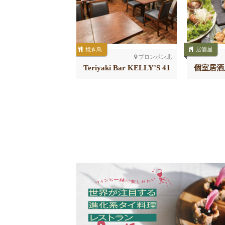
焼き鳥
居酒屋
プロンポン北
プロンポン北
の国 サクラサク
Teriyaki Bar KELLY’S 41
個室居酒
店