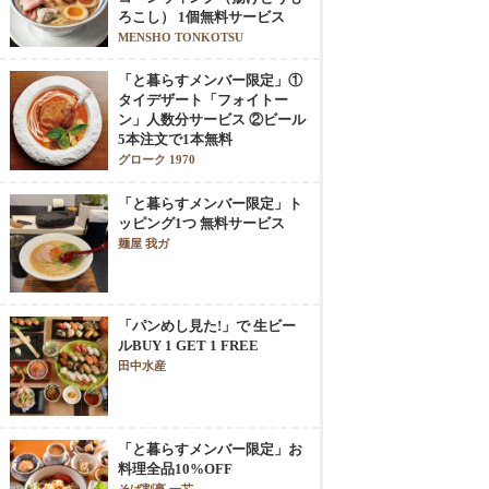
ろこし） 1個無料サービス
MENSHO TONKOTSU
「と暮らすメンバー限定」①
タイデザート「フォイトー
ン」人数分サービス ②ビール
5本注文で1本無料
グローク 1970
「と暮らすメンバー限定」ト
ッピング1つ 無料サービス
麺屋 我ガ
「パンめし見た!」で 生ビー
ルBUY 1 GET 1 FREE
田中水産
「と暮らすメンバー限定」お
料理全品10%OFF
そば割烹 一芯