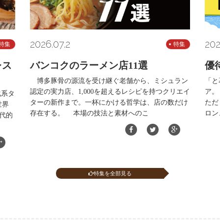
2026.07.2
202
特集
特集
レス
バンコクのラーメン店11選
優
博多豚骨の源流を受け継ぐ老舗から、ミシュラン
「と
認定の実力店、1,000を超えるレシピを持つクリエイ
ア。
化系タ
ターの新作まで。一杯にかける哲学は、店の数だけ
ただ
世界
存在する。 本場の技法と素材へのこ
ロン
代的
特集を全部見る