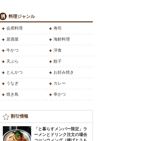
料理ジャンル
会席料理
寿司
居酒屋
海鮮料理
牛かつ
洋食
天ぷら
餃子
とんかつ
お好み焼き
うなぎ
カレー
焼き鳥
串かつ
割引情報
「と暮らすメンバー限定」ラ
ーメンとドリンク注文の場合
コーンウィング（揚げとうも