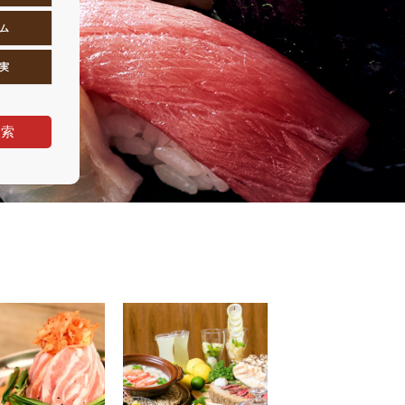
ム
実
検索