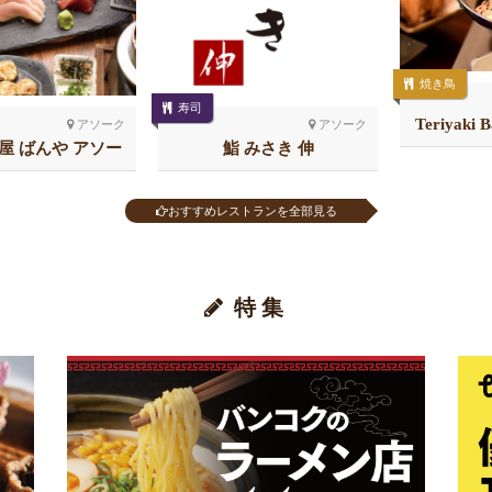
焼き鳥
寿司
Teriyaki 
アソーク
アソーク
屋 ばんや アソー
鮨 みさき 伸
ク
おすすめレストランを全部見る
特集