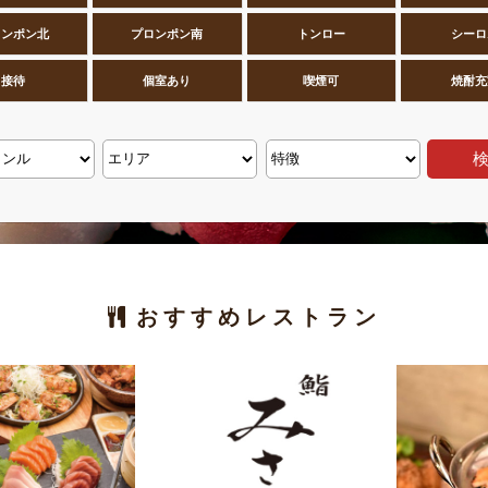
ロンポン北
プロンポン南
トンロー
シーロ
接待
個室あり
喫煙可
焼酎充
おすすめレストラン