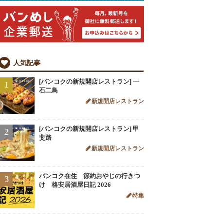
人気記事
[バンコクの新規開店レストラン] 一
1
石二鳥
新規開店レストラン
[バンコクの新規開店レストラン] 甲
2
斐路
新規開店レストラン
バンコク在住 節約おやじの行きつ
3
け 格安居酒屋日記 2026
特集