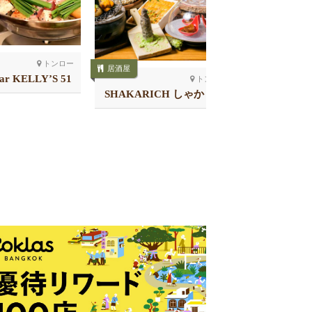
トンロー
居酒屋
居酒屋
Bar KELLY’S 51
トンロー
店
SHAKARICH しゃかリッ
北海道レス
チ トンロー
スクン