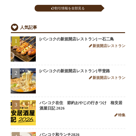
割引情報を全部見る
人気記事
[バンコクの新規開店レストラン] 一石二鳥
1
新規開店レストラン
[バンコクの新規開店レストラン] 甲斐路
2
新規開店レストラン
バンコク在住 節約おやじの行きつけ 格安居
3
酒屋日記 2026
特集
バンコク和ランチ2026