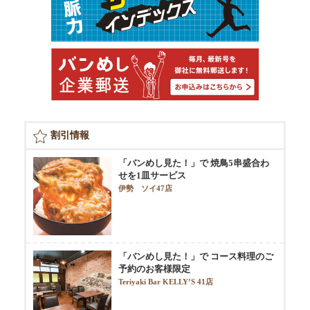
割引情報
「バンめし見た！」で 焼鳥5串盛合わ
せを1皿サービス
伊勢 ソイ47店
「バンめし見た！」で コース料理のご
予約のお客様限定
Teriyaki Bar KELLY’S 41店