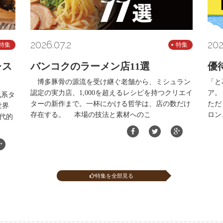
2026.07.2
202
特集
特集
レス
バンコクのラーメン店11選
優
博多豚骨の源流を受け継ぐ老舗から、ミシュラン
「と
認定の実力店、1,000を超えるレシピを持つクリエイ
ア。
化系タ
ターの新作まで。一杯にかける哲学は、店の数だけ
ただ
世界
存在する。 本場の技法と素材へのこ
ロン
代的
特集を全部見る