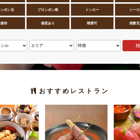
ロンポン北
プロンポン南
トンロー
シーロ
接待
個室あり
喫煙可
焼酎充
おすすめレストラン