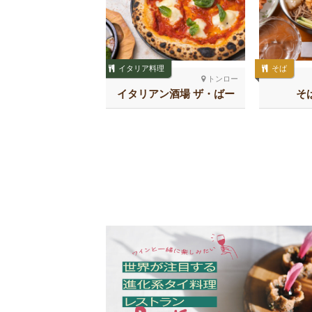
イタリア料理
そば
トンロー
トンロー
ARICH しゃかリッ
イタリアン酒場 ザ・ばー
そ
チ トンロー
る トンロー