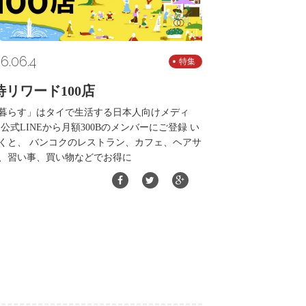
6.06.4
特集
待リワード100店
暮らす」はタイで生活する日本人向けメディ
 公式LINEから月額300Bのメンバーにご登録 い
くと、 バンコクのレストラン、カフェ、ヘアサ
、習い事、買い物などでお得に