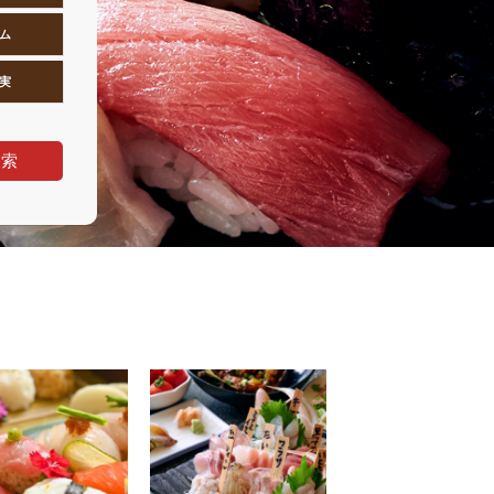
ム
実
検索