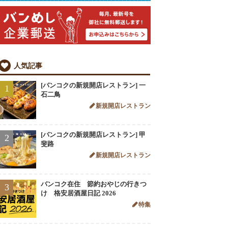
人気記事
[バンコクの新規開店レストラン] 一
1
石二鳥
新規開店レストラン
[バンコクの新規開店レストラン] 甲
2
斐路
新規開店レストラン
バンコク在住 節約おやじの行きつ
3
け 格安居酒屋日記 2026
特集