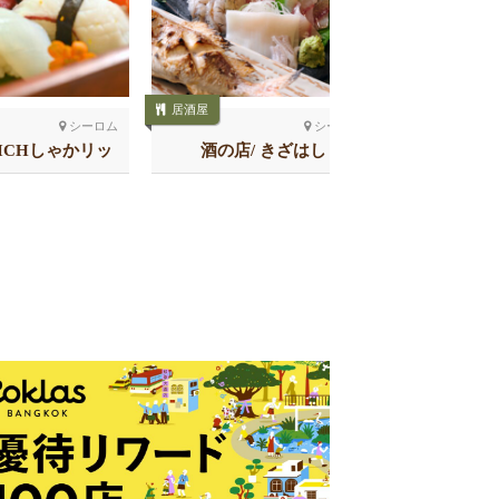
居酒屋
居酒屋
シーロム
シーロム
RICHしゃかリッ
酒の店/ きざはし
伊勢の国
スラウォン