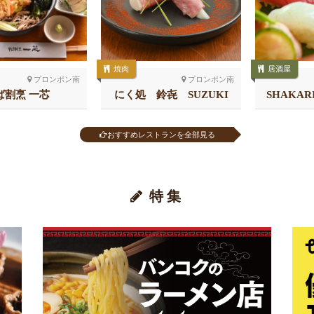
焼肉
居酒屋
プロンポン南
プロンポン南
ば割烹 一芯
にく処 鈴㐂 SUZUKI
SHAKA
チ 
おすすめレストランを全部見る
特集