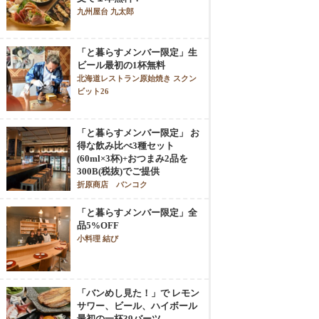
九州屋台 九太郎
「と暮らすメンバー限定」生
ビール最初の1杯無料
北海道レストラン原始焼き スクン
ビット26
「と暮らすメンバー限定」 お
得な飲み比べ3種セット
(60ml×3杯)+おつまみ2品を
300B(税抜)でご提供
折原商店 バンコク
「と暮らすメンバー限定」全
品5%OFF
小料理 結び
「バンめし見た！」で レモン
サワー、ビール、ハイボール
最初の一杯39バーツ