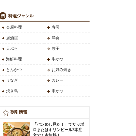
料理ジャンル
会席料理
寿司
居酒屋
洋食
天ぷら
餃子
海鮮料理
牛かつ
とんかつ
お好み焼き
うなぎ
カレー
焼き鳥
串かつ
割引情報
「バンめし見た！」でサッポ
ロまたはキリンビール2本注
文で１本無料！