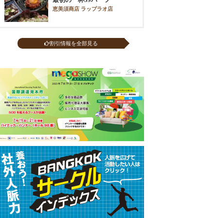
恵美須商店 ラップラオ店
割引情報を全部見る