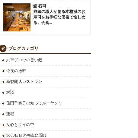
鮨 石司
熟練の職人が創る本格派のお
寿司をお手軽な価格で愉しめ
る。会食...
ブログカテゴリ
六車ジロウの旨い飯
今夜の逸軒
新規開店レストラン
対談
住田千鶴子の知ってルーヤン？
連載
女心とタイの空
1000日目の先輩に聞け