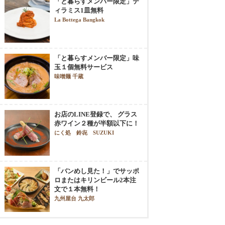
「と暮らすメンバー限定」テ
ィラミス1皿無料
La Bottega Bangkok
「と暮らすメンバー限定」味
玉１個無料サービス
味噌麺 千蔵
お店のLINE登録で、 グラス
赤ワイン２種が半額以下に！
にく処 鈴㐂 SUZUKI
「バンめし見た！」でサッポ
ロまたはキリンビール2本注
文で１本無料！
九州屋台 九太郎