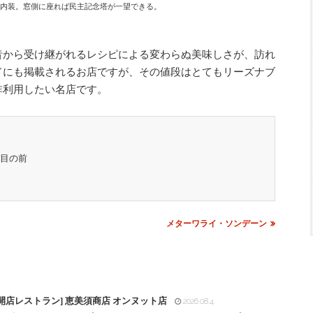
内装。窓側に座れば民主記念塔が一望できる。
から受け継がれるレシピによる変わらぬ美味しさが、訪れ
ドにも掲載されるお店ですが、その値段はとてもリーズナブ
非利用したい名店です。
念塔目の前
メターワライ・ソンデーン
開店レストラン] 恵美須商店 オンヌット店
2026.08.4