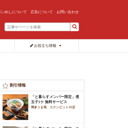
バンめしについて
広告について
お問い合わせ
お役立ち情報
割引情報
「と暮らすメンバー限定」煮
玉子1ケ 無料サービス
博多うま馬 スクンビット39店