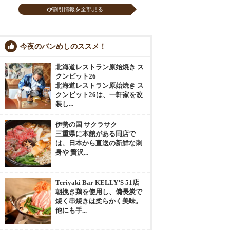
割引情報を全部見る
今夜のバンめしのススメ！
北海道レストラン原始焼き ス
クンビット26
北海道レストラン原始焼き ス
クンビット26は、一軒家を改
装し...
伊勢の国 サクラサク
三重県に本館がある同店で
は、日本から直送の新鮮な刺
身や 贅沢...
Teriyaki Bar KELLY’S 51店
朝挽き鶏を使用し、備長炭で
焼く串焼きは柔らかく美味。
他にも手...