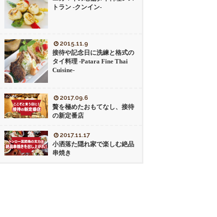
トラン -クンイン-
2015.11.9
接待や記念日に洗練と格式の
タイ料理 -Patara Fine Thai
Cuisine-
2017.09.6
贅を極めたおもてなし、接待
の新定番店
2017.11.17
小洒落た隠れ家で楽しむ絶品
串焼き