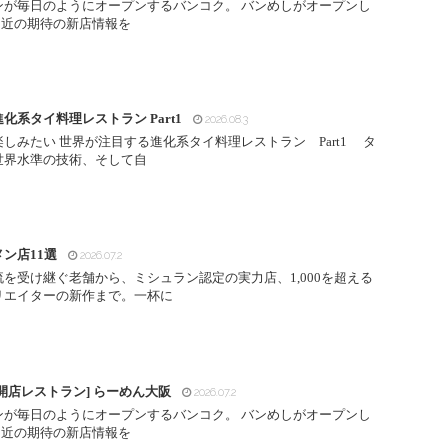
ンが毎日のようにオープンするバンコク。 バンめしがオープンし
間近の期待の新店情報を
化系タイ料理レストラン Part1
2026.08.3
しみたい 世界が注目する進化系タイ料理レストラン Part1 タ
世界水準の技術、そして自
ン店11選
2026.07.2
受け継ぐ老舗から、ミシュラン認定の実力店、1,000を超える
リエイターの新作まで。一杯に
開店レストラン] らーめん大阪
2026.07.2
ンが毎日のようにオープンするバンコク。 バンめしがオープンし
間近の期待の新店情報を