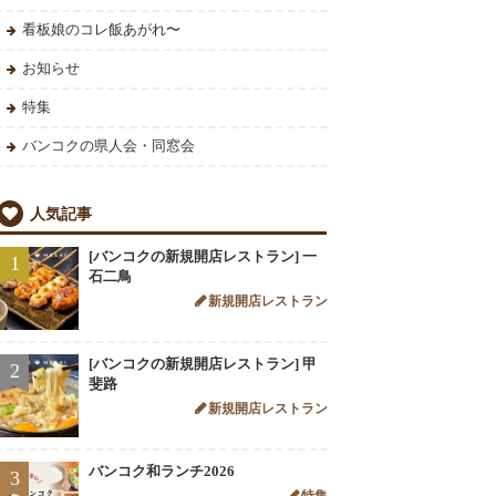
看板娘のコレ飯あがれ〜
お知らせ
特集
バンコクの県人会・同窓会
人気記事
[バンコクの新規開店レストラン] 一
1
石二鳥
新規開店レストラン
[バンコクの新規開店レストラン] 甲
2
斐路
新規開店レストラン
バンコク和ランチ2026
3
特集