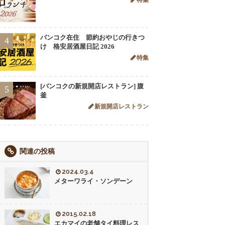
バンコク在住 節約おやじの行きつ
4
け 格安居酒屋日記 2026
特集
[バンコクの新規開店レストラン] 腹
5
釜
新規開店レストラン
関連の投稿
2024.03.4
メターワライ・ソンデーン
2015.02.18
エカマイの老舗タイ料理レス