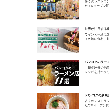
多くのレストラ
たて&オープン
世界が注目する進
ワインと一緒に楽
イ各地の食材、
バンコクのラーメ
博多豚骨の源流を
レシピを持つク
[バンコクの新規
多くのレストラ
たて&オープン