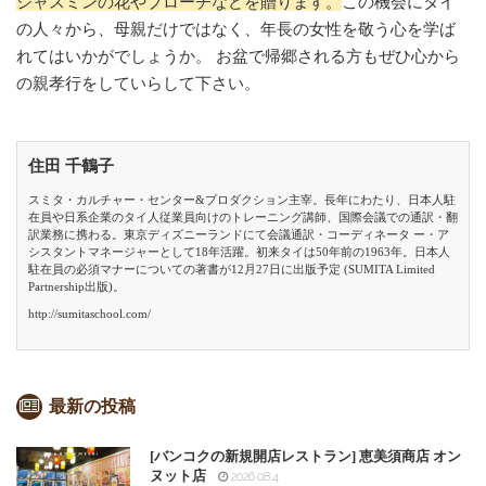
ジャスミンの花やブローチなどを贈ります。
この機会にタイ
の人々から、母親だけではなく、年長の女性を敬う心を学ば
れてはいかがでしょうか。 お盆で帰郷される方もぜひ心から
の親孝行をしていらして下さい。
住田 千鶴子
スミタ・カルチャー・センター&プロダクション主宰。長年にわたり、日本人駐
在員や日系企業のタイ人従業員向けのトレーニング講師、国際会議での通訳・翻
訳業務に携わる。東京ディズニーランドにて会議通訳・コーディネータ ー・ア
シスタントマネージャーとして18年活躍。初来タイは50年前の1963年。日本人
駐在員の必須マナーについての著書が12月27日に出版予定 (SUMITA Limited
Partnership出版)。
http://sumitaschool.com/
最新の投稿
[バンコクの新規開店レストラン] 恵美須商店 オン
ヌット店
2026.08.4