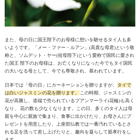
また、母の日に国王陛下のお母様に想いを馳せるタイ人も多
いようです。「メー・ファー・ルアン」(高貴な母君)という敬
称と、ソムデット・ヤー(祖母陛下)という愛称で国民に愛され
た国王 陛下のお母様は、お亡くなりになった今でもタイ国民
の大いなる母として、今でも尊敬され、慕われています。
日本では「母の日」にカーネーションを贈りますが、
タイで
は白いジャスミンの花を贈ります。
この時期、ジャスミンの
花が高騰し、道端で売られているプアンマーライ(花輪)も高く
なり、 花の数も少なくなります。この日、多くのタイ人は母
親を中心に親族で集まり、食事に出かけたり、お母さんにプ
レゼントを用意したり、上座部仏教では一番汚れているとさ
れる足を洗って差し上げたりと、趣向を凝らして親孝行をし
ます。