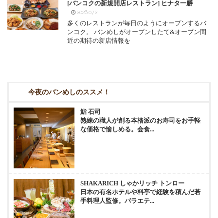
[バンコクの新規開店レストラン] ヒナタ一膳
2026.07.2
多くのレストランが毎日のようにオープンするバ
ンコク。 バンめしがオープンしたて&オープン間
近の期待の新店情報を
今夜のバンめしのススメ！
鮨 石司
熟練の職人が創る本格派のお寿司をお手軽
な価格で愉しめる。会食...
SHAKARICH しゃかリッチ トンロー
日本の有名ホテルや料亭で経験を積んだ若
手料理人監修。バラエテ...