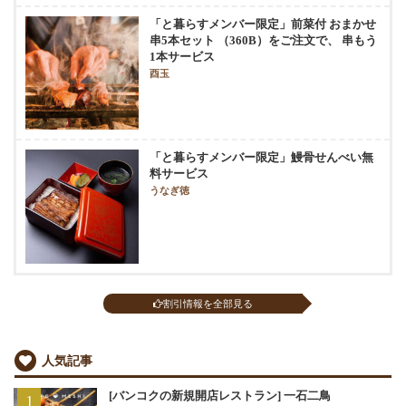
「と暮らすメンバー限定」前菜付 おまかせ
串5本セット （360B）をご注文で、 串もう
1本サービス
酉玉
「と暮らすメンバー限定」鰻骨せんべい無
料サービス
うなぎ徳
割引情報を全部見る
人気記事
[バンコクの新規開店レストラン] 一石二鳥
1