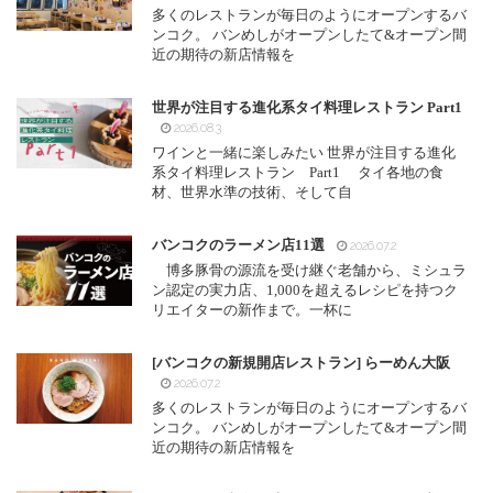
多くのレストランが毎日のようにオープンするバ
ンコク。 バンめしがオープンしたて&オープン間
近の期待の新店情報を
世界が注目する進化系タイ料理レストラン Part1
2026.08.3
ワインと一緒に楽しみたい 世界が注目する進化
系タイ料理レストラン Part1 タイ各地の食
材、世界水準の技術、そして自
バンコクのラーメン店11選
2026.07.2
博多豚骨の源流を受け継ぐ老舗から、ミシュラ
ン認定の実力店、1,000を超えるレシピを持つク
リエイターの新作まで。一杯に
[バンコクの新規開店レストラン] らーめん大阪
2026.07.2
多くのレストランが毎日のようにオープンするバ
ンコク。 バンめしがオープンしたて&オープン間
近の期待の新店情報を