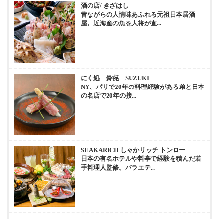
酒の店/ きざはし
昔ながらの人情味あふれる元祖日本居酒
屋。近海産の魚を大将が直...
にく処 鈴㐂 SUZUKI
NY、パリで20年の料理経験がある弟と日本
の名店で20年の接...
SHAKARICH しゃかリッチ トンロー
日本の有名ホテルや料亭で経験を積んだ若
手料理人監修。バラエテ...