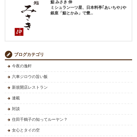
鮨 みさき 伸
ミシュラン一ツ星、日本料亭｢あいちや｣や
銀座「鮨とかみ」で豊...
ブログカテゴリ
今夜の逸軒
六車ジロウの旨い飯
新規開店レストラン
連載
対談
住田千鶴子の知ってルーヤン？
女心とタイの空