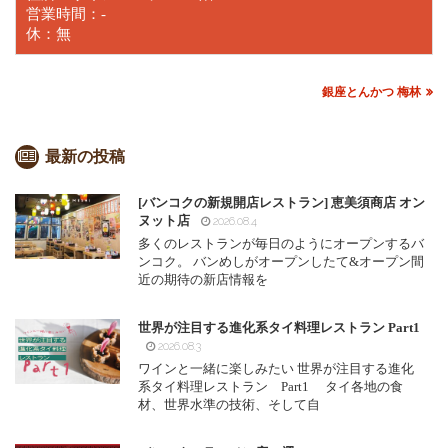
営業時間：-
休：無
銀座とんかつ 梅林
最新の投稿
[バンコクの新規開店レストラン] 恵美須商店 オン
ヌット店
2026.08.4
多くのレストランが毎日のようにオープンするバ
ンコク。 バンめしがオープンしたて&オープン間
近の期待の新店情報を
世界が注目する進化系タイ料理レストラン Part1
2026.08.3
ワインと一緒に楽しみたい 世界が注目する進化
系タイ料理レストラン Part1 タイ各地の食
材、世界水準の技術、そして自