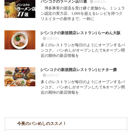
バンコクのラーメン店11選
2026.07.2
博多豚骨の源流を受け継ぐ老舗から、ミシュラ
ン認定の実力店、1,000を超えるレシピを持つク
リエイターの新作まで。一杯に
[バンコクの新規開店レストラン] らーめん大阪
2026.07.2
多くのレストランが毎日のようにオープンするバ
ンコク。 バンめしがオープンしたて&オープン間
近の期待の新店情報を
[バンコクの新規開店レストラン] ヒナタ一膳
2026.07.2
多くのレストランが毎日のようにオープンするバ
ンコク。 バンめしがオープンしたて&オープン間
近の期待の新店情報を
今夜のバンめしのススメ！