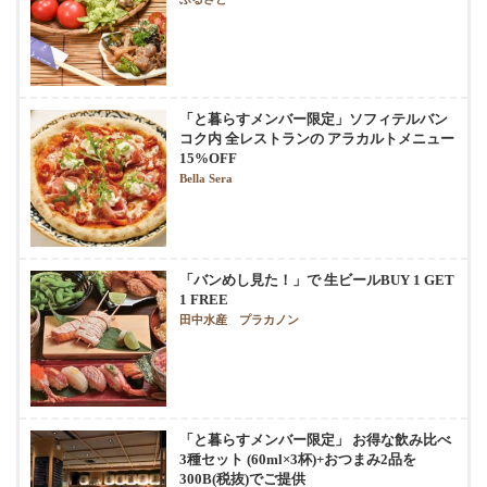
「と暮らすメンバー限定」ソフィテルバン
コク内 全レストランの アラカルトメニュー
15%OFF
Bella Sera
「バンめし見た！」で 生ビールBUY 1 GET
1 FREE
田中水産 プラカノン
「と暮らすメンバー限定」 お得な飲み比べ
3種セット (60ml×3杯)+おつまみ2品を
300B(税抜)でご提供