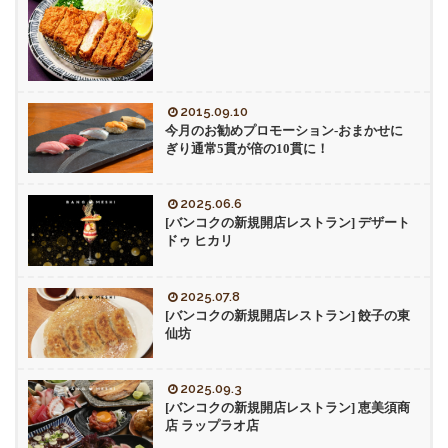
2015.09.10
今月のお勧めプロモーション-おまかせに
ぎり通常5貫が倍の10貫に！
2025.06.6
[バンコクの新規開店レストラン] デザート
ドゥ ヒカリ
2025.07.8
[バンコクの新規開店レストラン] 餃子の東
仙坊
2025.09.3
[バンコクの新規開店レストラン] 恵美須商
店 ラップラオ店