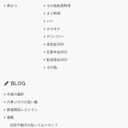
串かつ
その他各国料理
タイ料理
バー
カラオケ
デリバリー
送別会2026
忘新年会2025
歓送迎会2023
その他
BLOG
今夜の逸軒
六車ジロウの旨い飯
新規開店レストラン
連載
住田千鶴子の知ってルーヤン？