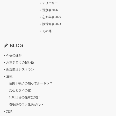
デリバリー
送別会2026
忘新年会2025
歓送迎会2023
その他
BLOG
今夜の逸軒
六車ジロウの旨い飯
新規開店レストラン
連載
住田千鶴子の知ってルーヤン？
女心とタイの空
1000日目の先輩に聞け
看板娘のコレ飯あがれ〜
対談