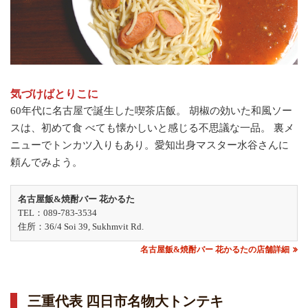
気づけばとりこに
60年代に名古屋で誕生した喫茶店飯。 胡椒の効いた和風ソー
スは、初めて食 べても懐かしいと感じる不思議な一品。 裏メ
ニューでトンカツ入りもあり。愛知出身マスター水谷さんに
頼んでみよう。
名古屋飯&焼酎バー 花かるた
TEL：089-783-3534
住所：36/4 Soi 39, Sukhmvit Rd.
名古屋飯&焼酎バー 花かるたの店舗詳細
三重代表 四日市名物大トンテキ