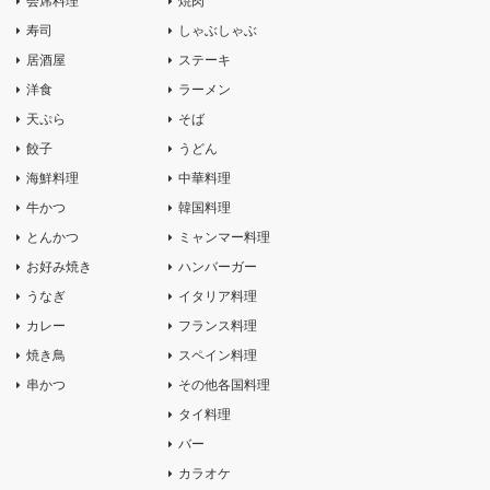
会席料理
焼肉
寿司
しゃぶしゃぶ
居酒屋
ステーキ
洋食
ラーメン
天ぷら
そば
餃子
うどん
海鮮料理
中華料理
牛かつ
韓国料理
とんかつ
ミャンマー料理
お好み焼き
ハンバーガー
うなぎ
イタリア料理
カレー
フランス料理
焼き鳥
スペイン料理
串かつ
その他各国料理
タイ料理
バー
カラオケ