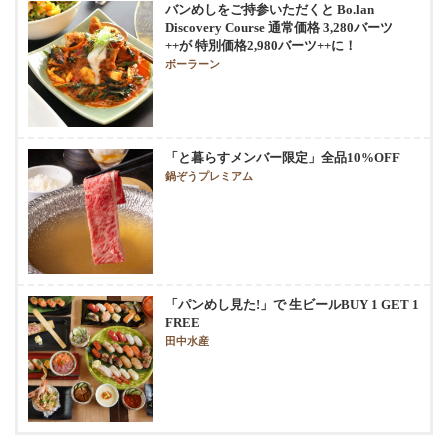
バンめしをご持参いただくと Bo.lan
Discovery Course 通常価格 3,280バーツ
++が 特別価格2,980バーツ++に！
ボーラーン
「と暮らすメンバー限定」全品10%OFF
鍋ぞうプレミアム
「パンめし見た!」で 生ビールBUY 1 GET 1
FREE
田中水産