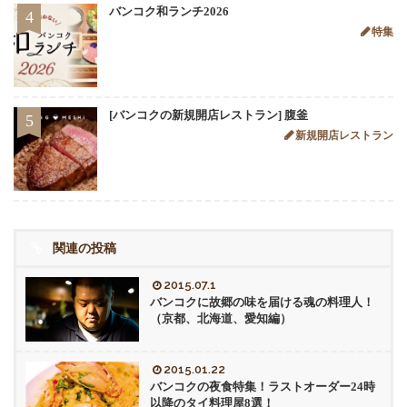
バンコク和ランチ2026
4
特集
[バンコクの新規開店レストラン] 腹釜
5
新規開店レストラン
関連の投稿
2015.07.1
バンコクに故郷の味を届ける魂の料理人！
（京都、北海道、愛知編）
2015.01.22
バンコクの夜食特集！ラストオーダー24時
以降のタイ料理屋8選！