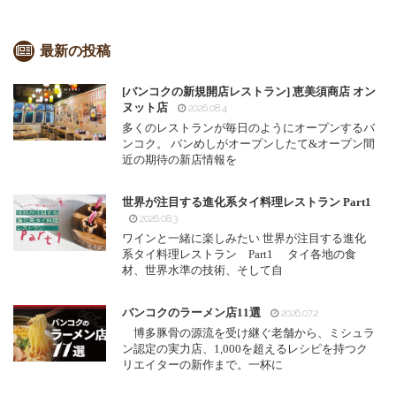
最新の投稿
[バンコクの新規開店レストラン] 恵美須商店 オン
ヌット店
2026.08.4
多くのレストランが毎日のようにオープンするバ
ンコク。 バンめしがオープンしたて&オープン間
近の期待の新店情報を
世界が注目する進化系タイ料理レストラン Part1
2026.08.3
ワインと一緒に楽しみたい 世界が注目する進化
系タイ料理レストラン Part1 タイ各地の食
材、世界水準の技術、そして自
バンコクのラーメン店11選
2026.07.2
博多豚骨の源流を受け継ぐ老舗から、ミシュラ
ン認定の実力店、1,000を超えるレシピを持つク
リエイターの新作まで。一杯に