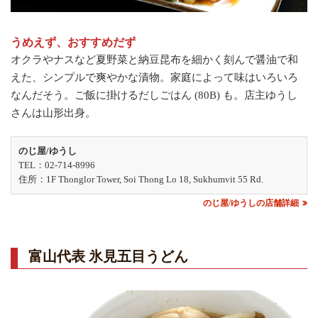
うめえず、おすすめだず
オクラやナスなど夏野菜と納豆昆布を細かく刻んで醤油で和
えた、シンプルで爽やかな漬物。家庭によって味はいろいろ
なんだそう。ご飯に掛けるだしごはん (80B) も。店主ゆうし
さんは山形出身。
のじ屋/ゆうし
TEL：02-714-8996
住所：1F Thonglor Tower, Soi Thong Lo 18, Sukhumvit 55 Rd.
のじ屋/ゆうしの店舗詳細
富山代表 氷見五目うどん