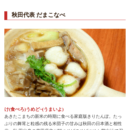
秋田代表 だまこなべ
け(食べろ)うめど~(うまいよ)
あきたこまちの新米の時期に食べる家庭版きりたんぽ。たっ
ぷりの舞茸と粒感の残る米団子の甘みは秋田の日本酒と相性