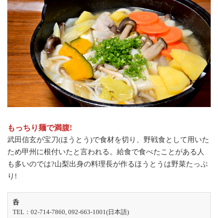
もっちり麺で満腹!
武田信玄が宝刀(ほうとう)で食材を切り、野戦食として用いた
ため甲州に根付いたと言われる。給食で食べたことがある人
も多いのでは?山梨出身の料理長が作るほうとうは野菜たっぷ
り!
呑
TEL：02-714-7860, 092-663-1001(日本語)