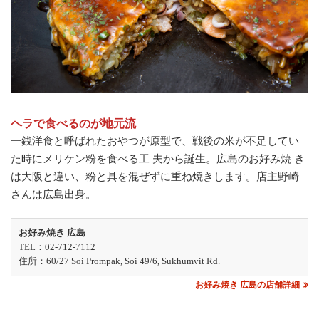
ヘラで食べるのが地元流
一銭洋食と呼ばれたおやつが原型で、戦後の米が不足してい
た時にメリケン粉を食べる工 夫から誕生。広島のお好み焼 き
は大阪と違い、粉と具を混ぜずに重ね焼きします。店主野崎
さんは広島出身。
お好み焼き 広島
TEL：02-712-7112
住所：60/27 Soi Prompak, Soi 49/6, Sukhumvit Rd.
お好み焼き 広島の店舗詳細