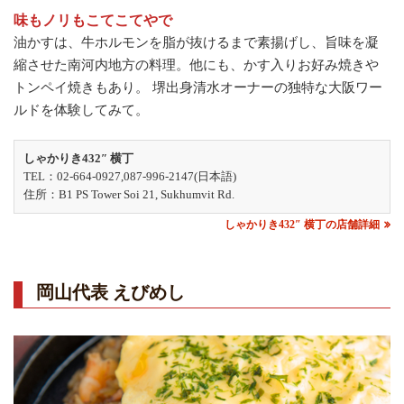
味もノリもこてこてやで
油かすは、牛ホルモンを脂が抜けるまで素揚げし、旨味を凝
縮させた南河内地方の料理。他にも、かす入りお好み焼きや
トンペイ焼きもあり。 堺出身清水オーナーの独特な大阪ワー
ルドを体験してみて。
しゃかりき432″ 横丁
TEL：02-664-0927,087-996-2147(日本語)
住所：B1 PS Tower Soi 21, Sukhumvit Rd.
しゃかりき432″ 横丁の店舗詳細
岡山代表 えびめし