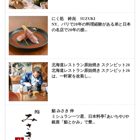
にく処 鈴㐂 SUZUKI
NY、パリで20年の料理経験がある弟と日本
の名店で20年の接...
北海道レストラン原始焼き スクンビット26
北海道レストラン原始焼き スクンビット26
は、一軒家を改装し...
鮨 みさき 伸
ミシュラン一ツ星、日本料亭｢あいちや｣や
銀座「鮨とかみ」で豊...