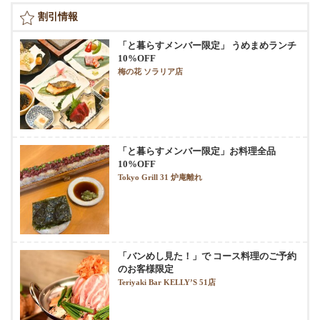
割引情報
「と暮らすメンバー限定」 うめまめランチ
10%OFF
梅の花 ソラリア店
「と暮らすメンバー限定」お料理全品
10%OFF
Tokyo Grill 31 炉庵離れ
「バンめし見た！」で コース料理のご予約
のお客様限定
Teriyaki Bar KELLY’S 51店