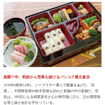
創業77年、戦前から営業を続けるバンコク最古参店
1939年(昭和14年)、シープラヤー通りで暖簾をあげた「花
屋」。中曽根首相や鈴木首相も訪れた老舗の中の老舗だ。現
在は、3代目になる綿貫賀夫さんが寿司場に立ち、父が調理場
を母と妹が会計を手伝っている。