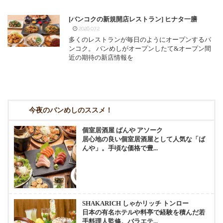
[バンコクの新規開店レストラン] ヒナタ一膳
2026.07.2
多くのレストランが毎日のようにオープンするバ
ンコク。 バンめしがオープンしたて&オープン間
近の期待の新店情報を
今夜のバンめしのススメ！
個室居酒屋 ばんや アソーク
居心地の良い個室居酒屋として人気な「ば
んや」。手頃な価格で豊...
SHAKARICH しゃかリッチ トンロー
日本の有名ホテルや料亭で経験を積んだ若
手料理人監修。バラエテ...