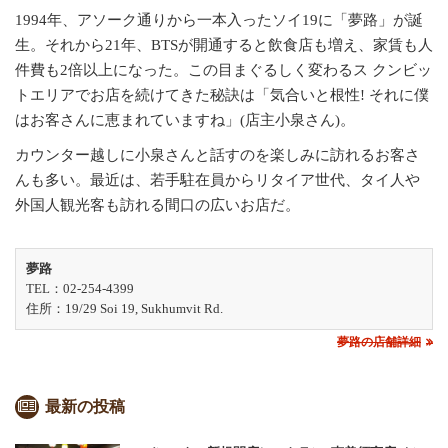
1994年、アソーク通りから一本入ったソイ19に「夢路」が誕
生。それから21年、BTSが開通すると飲食店も増え、家賃も人
件費も2倍以上になった。この目まぐるしく変わるス クンビッ
トエリアでお店を続けてきた秘訣は「気合いと根性! それに僕
はお客さんに恵まれていますね」(店主小泉さん)。
カウンター越しに小泉さんと話すのを楽しみに訪れるお客さ
んも多い。最近は、若手駐在員からリタイア世代、タイ人や
外国人観光客も訪れる間口の広いお店だ。
夢路
TEL：02-254-4399
住所：19/29 Soi 19, Sukhumvit Rd.
夢路の店舗詳細
最新の投稿