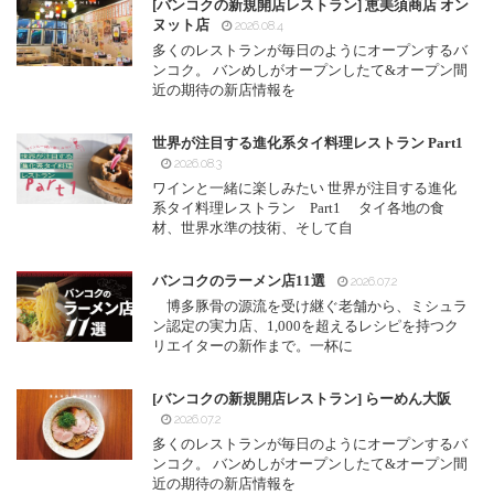
[バンコクの新規開店レストラン] 恵美須商店 オン
ヌット店
2026.08.4
多くのレストランが毎日のようにオープンするバ
ンコク。 バンめしがオープンしたて&オープン間
近の期待の新店情報を
世界が注目する進化系タイ料理レストラン Part1
2026.08.3
ワインと一緒に楽しみたい 世界が注目する進化
系タイ料理レストラン Part1 タイ各地の食
材、世界水準の技術、そして自
バンコクのラーメン店11選
2026.07.2
博多豚骨の源流を受け継ぐ老舗から、ミシュラ
ン認定の実力店、1,000を超えるレシピを持つク
リエイターの新作まで。一杯に
[バンコクの新規開店レストラン] らーめん大阪
2026.07.2
多くのレストランが毎日のようにオープンするバ
ンコク。 バンめしがオープンしたて&オープン間
近の期待の新店情報を