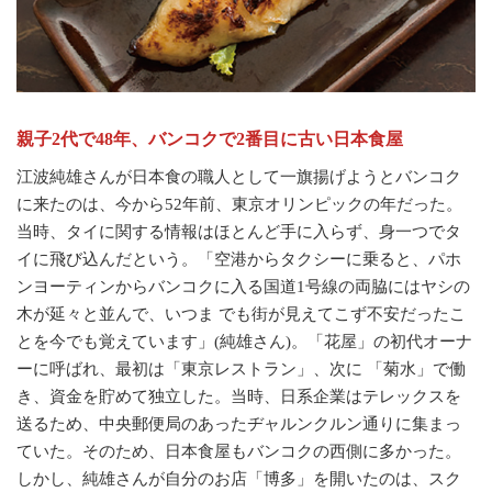
親子2代で48年、バンコクで2番目に古い日本食屋
江波純雄さんが日本食の職人として一旗揚げようとバンコク
に来たのは、今から52年前、東京オリンピックの年だった。
当時、タイに関する情報はほとんど手に入らず、身一つでタ
イに飛び込んだという。「空港からタクシーに乗ると、パホ
ンヨーティンからバンコクに入る国道1号線の両脇にはヤシの
木が延々と並んで、いつま でも街が見えてこず不安だったこ
とを今でも覚えています」(純雄さん)。「花屋」の初代オーナ
ーに呼ばれ、最初は「東京レストラン」、次に 「菊水」で働
き、資金を貯めて独立した。当時、日系企業はテレックスを
送るため、中央郵便局のあったヂャルンクルン通りに集まっ
ていた。そのため、日本食屋もバンコクの西側に多かった。
しかし、純雄さんが自分のお店「博多」を開いたのは、スク