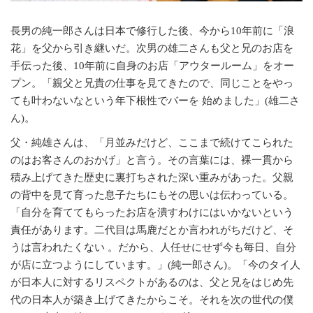
長男の純一郎さんは日本で修行した後、今から10年前に「浪
花」を父から引き継いだ。次男の雄二さんも父と兄のお店を
手伝った後、10年前に自身のお店「アウタールーム」をオー
プン。「親父と兄貴の仕事を見てきたので、同じことをやっ
ても叶わないなという年下根性でバーを 始めました」(雄二さ
ん)。
父・純雄さんは、「月並みだけど、ここまで続けてこられた
のはお客さんのおかげ」と言う。その言葉には、裸一貫から
積み上げてきた歴史に裏打ちされた深い重みがあった。父親
の背中を見て育った息子たちにもその思いは伝わっている。
「自分を育ててもらったお店を潰すわけにはいかないという
責任があります。二代目は馬鹿だとか言われがちだけど、そ
うは言われたくない 。だから、人任せにせず今も毎日、自分
が店に立つようにしています。」(純一郎さん)。「今のタイ人
が日本人に対するリスペクトがあるのは、父と兄をはじめ先
代の日本人が築き上げてきたからこそ。それを次の世代の僕