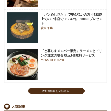
「バンめし見た!」で現金払いの方 4名様以
上でのご来店で! > いいちこ900mlプレゼン
ト
炭火 平嶋
「と暮らすメンバー限定」ラーメンとドリ
ンク注文の場合 味玉1個無料サービス
MENSHO TOKYO
割引情報を全部見る
人気記事