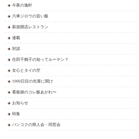
今夜の逸軒
六車ジロウの旨い飯
新規開店レストラン
連載
対談
住田千鶴子の知ってルーヤン？
女心とタイの空
1000日目の先輩に聞け
看板娘のコレ飯あがれ〜
お知らせ
特集
バンコクの県人会・同窓会