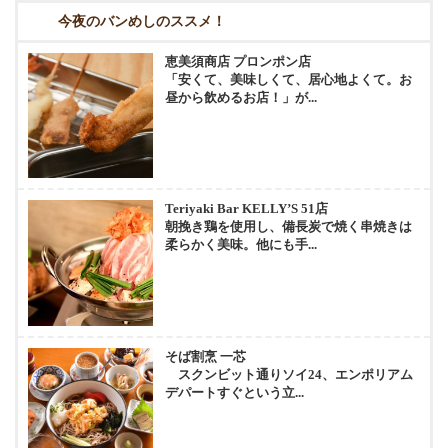
今夜のバンめしのススメ！
恵美須商店 プロンポン店
「安くて、美味しくて、居心地よくて。お
昼から飲めるお店！」が...
Teriyaki Bar KELLY’S 51店
朝挽き鶏を使用し、備長炭で焼く串焼きは
柔らかく美味。他にも手...
そば割烹 一芯
スクンビット通りソイ24、エンポリアム
デパートすぐという立...