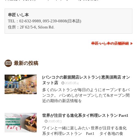
串匠 いし本
TEL：02-632-9989, 095-239-0808(日本語)
住所：2F 62/5-6, Silom Rd.
串匠 いし本の店舗詳細
最新の投稿
[バンコクの新規開店レストラン] 恵美須商店 オン
ヌット店
2026.08.4
多くのレストランが毎日のようにオープンするバ
ンコク。 バンめしがオープンしたて&オープン間
近の期待の新店情報を
世界が注目する進化系タイ料理レストラン Part1
2026.08.3
ワインと一緒に楽しみたい 世界が注目する進化
系タイ料理レストラン Part1 タイ各地の食