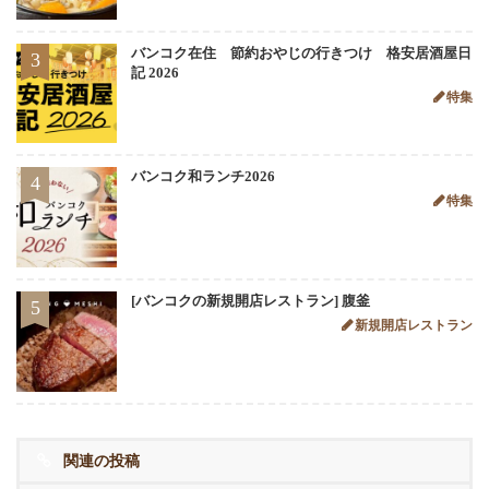
バンコク在住 節約おやじの行きつけ 格安居酒屋日
3
記 2026
特集
バンコク和ランチ2026
4
特集
[バンコクの新規開店レストラン] 腹釜
5
新規開店レストラン
関連の投稿