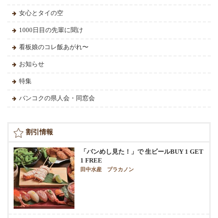
女心とタイの空
1000日目の先輩に聞け
看板娘のコレ飯あがれ〜
お知らせ
特集
バンコクの県人会・同窓会
割引情報
「バンめし見た！」で 生ビールBUY 1 GET
1 FREE
田中水産 プラカノン