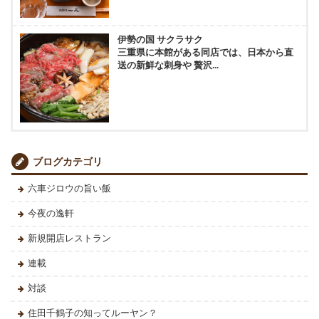
伊勢の国 サクラサク
三重県に本館がある同店では、日本から直
送の新鮮な刺身や 贅沢...
ブログカテゴリ
六車ジロウの旨い飯
今夜の逸軒
新規開店レストラン
連載
対談
住田千鶴子の知ってルーヤン？