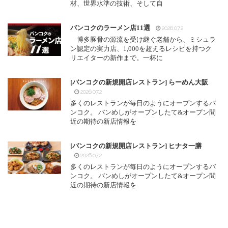
材、世界水準の技術、そして自
バンコクのラーメン店11選
2026.07.2
博多豚骨の源流を受け継ぐ老舗から、ミシュラ
ン認定の実力店、1,000を超えるレシピを持つク
リエイターの新作まで。一杯に
[バンコクの新規開店レストラン] らーめん大阪
2026.07.2
多くのレストランが毎日のようにオープンするバ
ンコク。 バンめしがオープンしたて&オープン間
近の期待の新店情報を
[バンコクの新規開店レストラン] ヒナタ一膳
2026.07.2
多くのレストランが毎日のようにオープンするバ
ンコク。 バンめしがオープンしたて&オープン間
近の期待の新店情報を