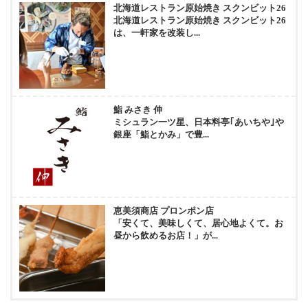
北海道レストラン原始焼き スクンビット26
北海道レストラン原始焼き スクンビット26
は、一軒家を改装し...
鮨 みさき 伸
ミシュラン一ツ星、日本料亭｢あいちや｣や
銀座「鮨とかみ」で豊...
恵美須商店 プロンポン店
「安くて、美味しくて、居心地よくて。お
昼から飲めるお店！」が...