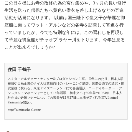
この日を機にお寺の改修の為の寄付集めや、3ヶ月の長い修行
生活を送った僧侶たちへ黄色い僧衣を差し上げるなどの寄進
活動が活発になります。 以前は国王陛下や皇太子が華麗な御
座船に乗ってワット・アルンなどの各寺を訪問して寄進を行
っていましたが、今でも特別な年には、この習わしを再現し
て華麗な御座船がチャオプ ラヤー川を下ります。今年は見る
ことが出来るでしょうか?
住田 千鶴子
スミタ・カルチャー・センター&プロダクション主宰。長年にわたり、日本人駐
在員や日系企業のタイ人従業員向けのトレーニング講師、国際会議での通訳・翻
訳業務に携わる。東京ディズニーランドにて会議通訳・コーディネータ ー・ア
シスタントマネージャーとして18年活躍。初来タイは50年前の1963年。日本人
駐在員の必須マナーについての著書が12月27日に出版予定 (SUMITA Limited
Partnership出版)。
http://sumitaschool.com/