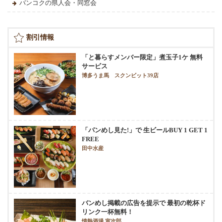
バンコクの県人会・同窓会
割引情報
「と暮らすメンバー限定」煮玉子1ケ 無料
サービス
博多うま馬 スクンビット39店
「パンめし見た!」で 生ビールBUY 1 GET 1
FREE
田中水産
バンめし掲載の広告を提示で 最初の乾杯ド
リンク一杯無料！
情熱酒場 寅次郎