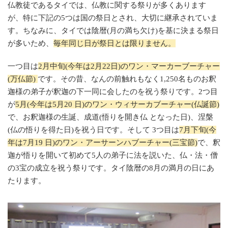
仏教徒であるタイでは、仏教に関する祭りが多くあります
が、特に下記の5つは国の祭日とされ、大切に継承されていま
す。ちなみに、タイでは陰暦(月の満ち欠け)を基に決まる祭日
が多いため、
毎年同じ日が祭日とは限りません。
一つ目は
2月中旬(今年は2月22日)のワン・マーカーブーチャー
(万仏節)
です。その昔、なんの前触れもなく1,250名ものお釈
迦様の弟子が釈迦の下一同に会したのを祝う祭りです。2つ目
が
5月(今年は5月20 日)のワン・ウィサーカブーチャー(仏誕節)
で、お釈迦様の生誕、成道(悟りを開き仏 となった日)、涅槃
(仏の悟りを得た日)を祝う日です。そして 3つ目は
7月下旬(今
年は7月19 日)のワン・アーサーンハブーチャー(三宝節)
で、釈
迦が悟りを開いて初めて5人の弟子に法を説いた、仏・法・僧
の3宝の成立を祝う祭りです。タイ陰暦の8月の満月の日にあ
たります。