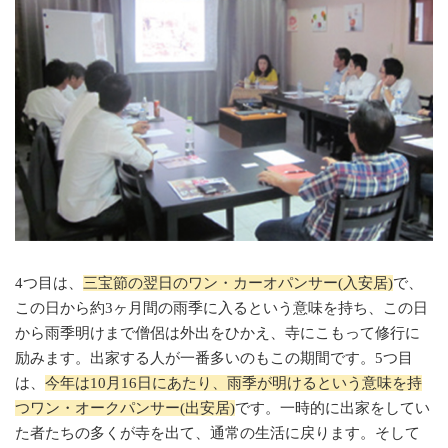
4つ目は、
三宝節の翌日のワン・カーオパンサー(入安居)
で、
この日から約3ヶ月間の雨季に入るという意味を持ち、この日
から雨季明けまで僧侶は外出をひかえ、寺にこもって修行に
励みます。出家する人が一番多いのもこの期間です。5つ目
は、
今年は10月16日にあたり、雨季が明けるという意味を持
つワン・オークパンサー(出安居)
です。一時的に出家をしてい
た者たちの多くが寺を出て、通常の生活に戻ります。そして