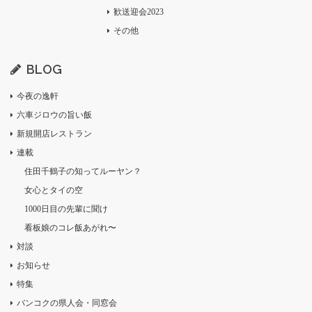
歓送迎会2023
その他
BLOG
今夜の逸軒
六車ジロウの旨い飯
新規開店レストラン
連載
住田千鶴子の知ってルーヤン？
女心とタイの空
1000日目の先輩に聞け
看板娘のコレ飯あがれ〜
対談
お知らせ
特集
バンコクの県人会・同窓会