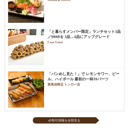
「と暮らすメンバー限定」ランチセット3品
／980Bを 3品→4品にアップグレード
Casa Lenzi
「バンめし見た！」で レモンサワー、ビー
ル、ハイボール 最初の一杯39バーツ
恵美須商店 トンロー店
割引情報を全部見る