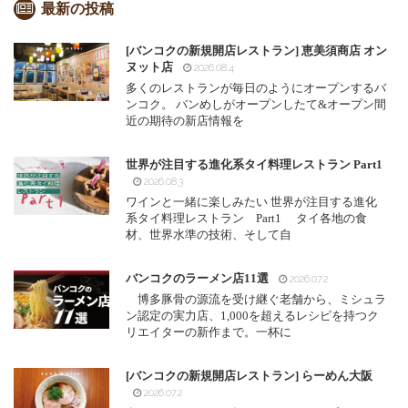
最新の投稿
[バンコクの新規開店レストラン] 恵美須商店 オン
ヌット店
2026.08.4
多くのレストランが毎日のようにオープンするバ
ンコク。 バンめしがオープンしたて&オープン間
近の期待の新店情報を
世界が注目する進化系タイ料理レストラン Part1
2026.08.3
ワインと一緒に楽しみたい 世界が注目する進化
系タイ料理レストラン Part1 タイ各地の食
材、世界水準の技術、そして自
バンコクのラーメン店11選
2026.07.2
博多豚骨の源流を受け継ぐ老舗から、ミシュラ
ン認定の実力店、1,000を超えるレシピを持つク
リエイターの新作まで。一杯に
[バンコクの新規開店レストラン] らーめん大阪
2026.07.2