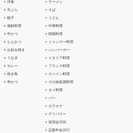
洋食
ラーメン
天ぷら
そば
餃子
うどん
海鮮料理
中華料理
牛かつ
韓国料理
とんかつ
ミャンマー料理
お好み焼き
ハンバーガー
うなぎ
イタリア料理
カレー
フランス料理
焼き鳥
スペイン料理
串かつ
その他各国料理
タイ料理
バー
カラオケ
デリバリー
送別会2026
忘新年会2025