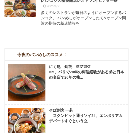
[バンコクの新規開店レストラン] ヒナタ一膳
2026.07.2
多くのレストランが毎日のようにオープンするバ
ンコク。 バンめしがオープンしたて&オープン間
近の期待の新店情報を
今夜のバンめしのススメ！
にく処 鈴㐂 SUZUKI
NY、パリで20年の料理経験がある弟と日本
の名店で20年の接...
そば割烹 一芯
スクンビット通りソイ24、エンポリアム
デパートすぐという立...