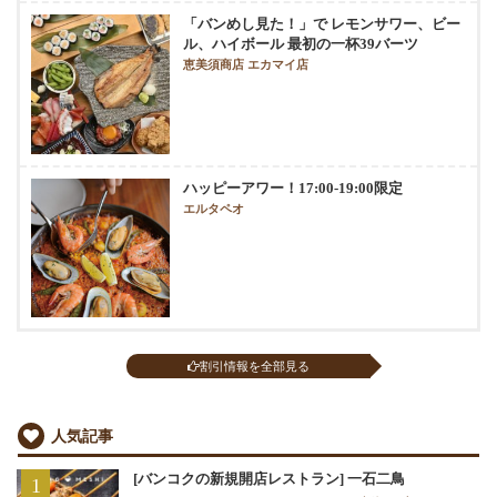
「バンめし見た！」で レモンサワー、ビー
ル、ハイボール 最初の一杯39バーツ
恵美須商店 エカマイ店
ハッピーアワー！17:00-19:00限定
エルタペオ
割引情報を全部見る
人気記事
[バンコクの新規開店レストラン] 一石二鳥
1