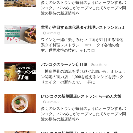
多くのレストランが毎日のようにオープンするバ
ンコク。 バンめしがオープンしたて&オープン間
近の期待の新店情報を
世界が注目する進化系タイ料理レストラン Part1
2026.08.3
ワインと一緒に楽しみたい 世界が注目する進化
系タイ料理レストラン Part1 タイ各地の食
材、世界水準の技術、そして自
バンコクのラーメン店11選
2026.07.2
博多豚骨の源流を受け継ぐ老舗から、ミシュラ
ン認定の実力店、1,000を超えるレシピを持つク
リエイターの新作まで。一杯に
[バンコクの新規開店レストラン] らーめん大阪
2026.07.2
多くのレストランが毎日のようにオープンするバ
ンコク。 バンめしがオープンしたて&オープン間
近の期待の新店情報を