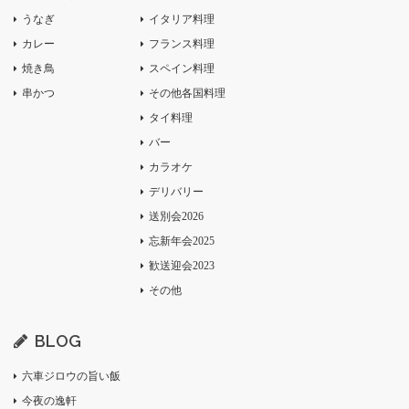
うなぎ
イタリア料理
カレー
フランス料理
焼き鳥
スペイン料理
串かつ
その他各国料理
タイ料理
バー
カラオケ
デリバリー
送別会2026
忘新年会2025
歓送迎会2023
その他
BLOG
六車ジロウの旨い飯
今夜の逸軒