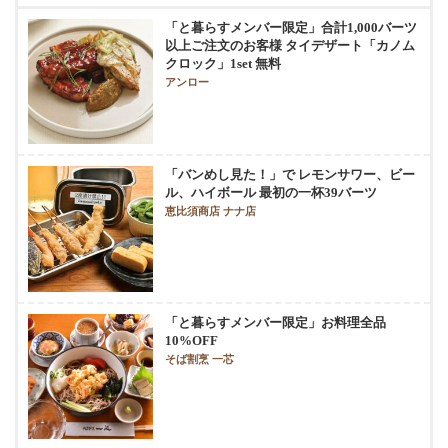
「と暮らすメンバー限定」合計1,000バーツ
以上ご注文のお客様 タイデザート「カノム
クロック」1set 無料
アンロー
「バンめし見た！」で レモンサワー、ビー
ル、ハイボール 最初の一杯39バーツ
恵比須商店 ナナ店
「と暮らすメンバー限定」お料理全品
10%OFF
そば割烹 一芯