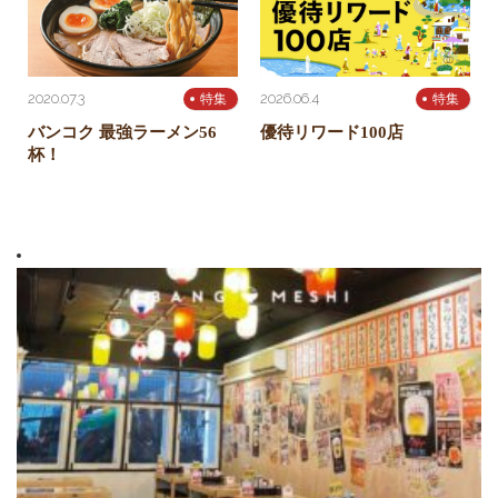
2020.07.3
2026.06.4
特集
特集
バンコク 最強ラーメン56
優待リワード100店
杯！