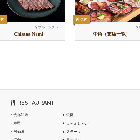
焼肉
焼肉
プルーンチット
Chisana Nami
牛角（支店一覧）
RESTAURANT
会席料理
焼肉
寿司
しゃぶしゃぶ
居酒屋
ステーキ
洋食
ラーメン