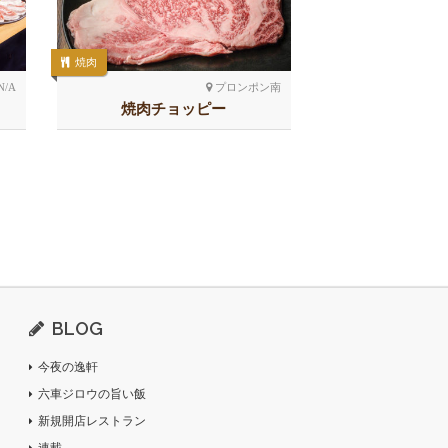
焼肉
N/A
プロンポン南
焼肉チョッピー
BLOG
今夜の逸軒
六車ジロウの旨い飯
新規開店レストラン
連載