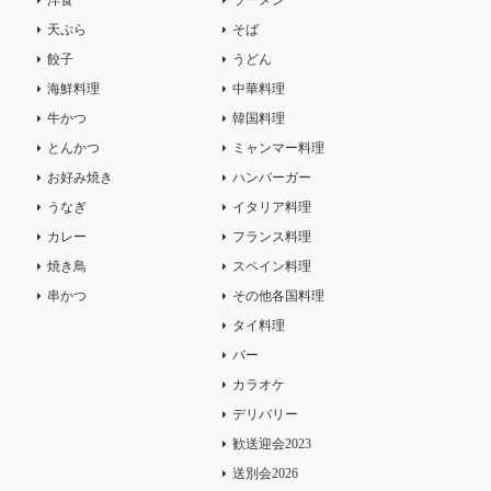
天ぷら
そば
餃子
うどん
海鮮料理
中華料理
牛かつ
韓国料理
とんかつ
ミャンマー料理
お好み焼き
ハンバーガー
うなぎ
イタリア料理
カレー
フランス料理
焼き鳥
スペイン料理
串かつ
その他各国料理
タイ料理
バー
カラオケ
デリバリー
歓送迎会2023
送別会2026