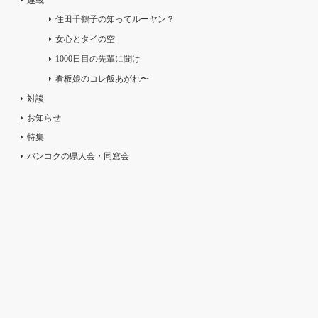
住田千鶴子の知ってルーヤン？
女心とタイの空
1000日目の先輩に聞け
看板娘のコレ飯あがれ〜
対談
お知らせ
特集
バンコクの県人会・同窓会