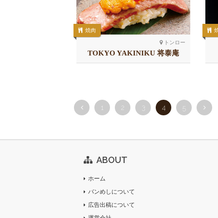
焼肉
トンロー
TOKYO YAKINIKU 将泰庵
1
2
3
4
5
ABOUT
ホーム
バンめしについて
広告出稿について
運営会社