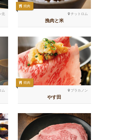
焼肉
ン北
チットロム
挽肉と米
焼肉
ロム
プラカノン
やす田