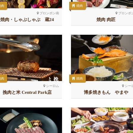
焼肉
焼肉
プロンポン南
プロンポ
焼肉・しゃぶしゃぶ 蔵24
焼肉 肉匠
焼肉
焼肉
シーロム
シー
挽肉と米 Central Park店
博多焼きもん やまや