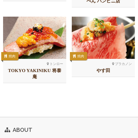
ぺん バンビニ店
焼肉
焼肉
トンロー
プラカノン
TOKYO YAKINIKU 将泰
やす田
庵
ABOUT