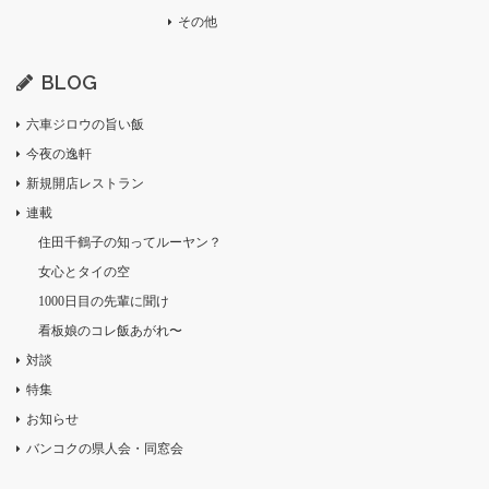
その他
BLOG
六車ジロウの旨い飯
今夜の逸軒
新規開店レストラン
連載
住田千鶴子の知ってルーヤン？
女心とタイの空
1000日目の先輩に聞け
看板娘のコレ飯あがれ〜
対談
特集
お知らせ
バンコクの県人会・同窓会