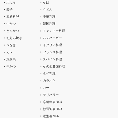
天ぷら
そば
餃子
うどん
海鮮料理
中華料理
牛かつ
韓国料理
とんかつ
ミャンマー料理
お好み焼き
ハンバーガー
うなぎ
イタリア料理
カレー
フランス料理
焼き鳥
スペイン料理
串かつ
その他各国料理
タイ料理
カラオケ
バー
デリバリー
忘新年会2025
歓送迎会2023
送別会2026