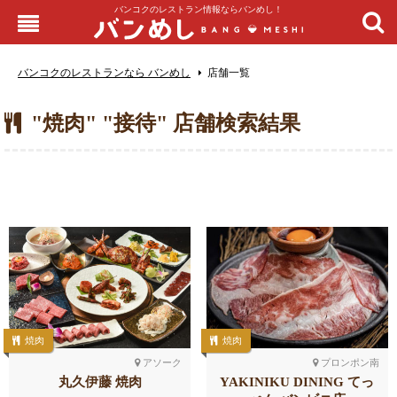
バンコクのレストラン情報ならバンめし！
バンコクのレストランなら バンめし
店舗一覧
"焼肉" "接待" 店舗検索結果
焼肉
焼肉
アソーク
プロンポン南
丸久伊藤 焼肉
YAKINIKU DINING てっ