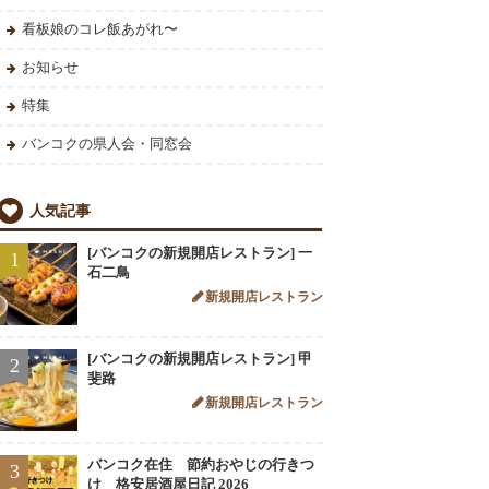
看板娘のコレ飯あがれ〜
お知らせ
特集
バンコクの県人会・同窓会
人気記事
[バンコクの新規開店レストラン] 一
1
石二鳥
新規開店レストラン
[バンコクの新規開店レストラン] 甲
2
斐路
新規開店レストラン
バンコク在住 節約おやじの行きつ
3
け 格安居酒屋日記 2026