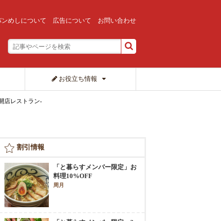
バンめしについて
広告について
お問い合わせ
お役立ち情報
開店レストラン-
割引情報
「と暮らすメンバー限定」お
料理10%OFF
周月