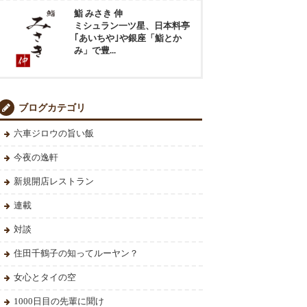
鮨 みさき 伸
ミシュラン一ツ星、日本料亭
｢あいちや｣や銀座「鮨とか
み」で豊...
ブログカテゴリ
六車ジロウの旨い飯
今夜の逸軒
新規開店レストラン
連載
対談
住田千鶴子の知ってルーヤン？
女心とタイの空
1000日目の先輩に聞け