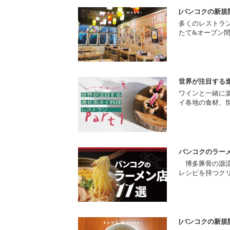
[バンコクの新規
多くのレストラ
たて&オープン
世界が注目する進
ワインと一緒に楽
イ各地の食材、
バンコクのラーメ
博多豚骨の源流を
レシピを持つク
[バンコクの新規