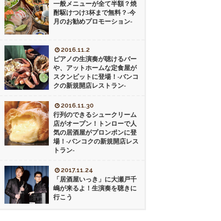
一般メニューが全て半額？焼
酎駆けつけ3杯まで無料？-今
月のお勧めプロモーション-
2016.11.2
ピアノの生演奏が聴けるバー
や、アットホームな定食屋が
スクンビットに登場！-バンコ
クの新規開店レストラン-
2016.11.30
行列のできるシュークリーム
店がオープン！トンローで人
気の居酒屋がプロンポンに登
場！-バンコクの新規開店レス
トラン-
2017.11.24
「居酒屋いっき」に大瀬戸千
嶋が来るよ！生演奏を聴きに
行こう