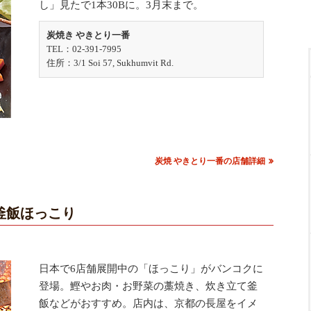
し」見たで1本30Bに。3月末まで。
炭焼き やきとり一番
TEL：02-391-7995
住所：3/1 Soi 57, Sukhumvit Rd.
炭焼 やきとり一番の店舗詳細
釜飯ほっこり
日本で6店舗展開中の「ほっこり」がバンコクに
登場。鰹やお肉・お野菜の藁焼き、炊き立て釜
飯などがおすすめ。店内は、京都の長屋をイメ