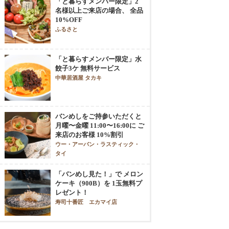
「と暮らすメンバー限定」2
名様以上ご来店の場合、 全品
10%OFF
ふるさと
「と暮らすメンバー限定」水
餃子3ケ 無料サービス
中華居酒屋 タカキ
バンめしをご持参いただくと
月曜〜金曜 11:00〜16:00に ご
来店のお客様 10%割引
ウー・アーバン・ラスティック・
タイ
「バンめし見た！」で メロン
ケーキ（900B）を 1玉無料プ
レゼント！
寿司十番匠 エカマイ店