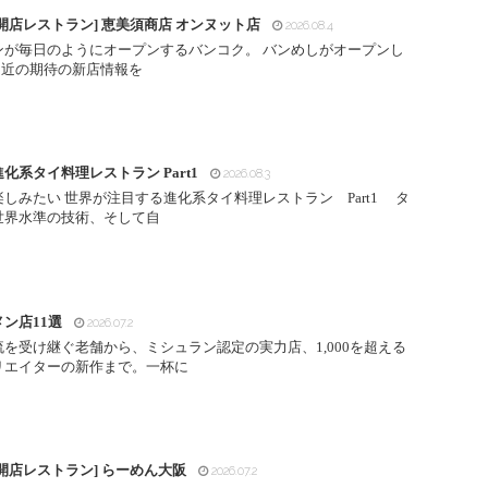
開店レストラン] 恵美須商店 オンヌット店
2026.08.4
ンが毎日のようにオープンするバンコク。 バンめしがオープンし
間近の期待の新店情報を
化系タイ料理レストラン Part1
2026.08.3
しみたい 世界が注目する進化系タイ料理レストラン Part1 タ
世界水準の技術、そして自
ン店11選
2026.07.2
受け継ぐ老舗から、ミシュラン認定の実力店、1,000を超える
リエイターの新作まで。一杯に
開店レストラン] らーめん大阪
2026.07.2