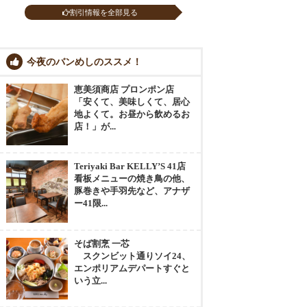
割引情報を全部見る
今夜のバンめしのススメ！
恵美須商店 プロンポン店
「安くて、美味しくて、居心
地よくて。お昼から飲めるお
店！」が...
Teriyaki Bar KELLY’S 41店
看板メニューの焼き鳥の他、
豚巻きや手羽先など、アナザ
ー41限...
そば割烹 一芯
スクンビット通りソイ24、
エンポリアムデパートすぐと
いう立...