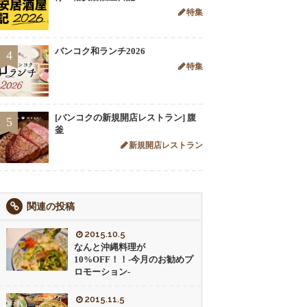
特集
バンコク和ランチ2026
4
特集
[バンコクの新規開店レストラン] 腹
5
釜
新規開店レストラン
関連の投稿
2015.10.5
なんと沖縄料理が
10%OFF！！-今月のお勧めプ
ロモーション-
2015.11.5