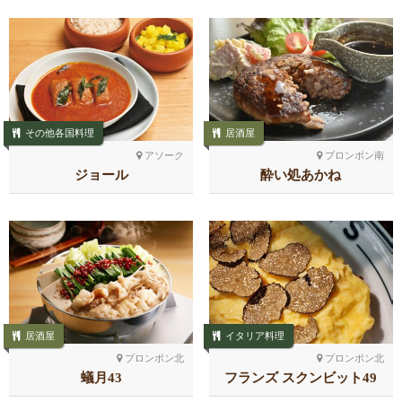
その他各国料理
居酒屋
アソーク
プロンポン南
ジョール
酔い処あかね
居酒屋
イタリア料理
プロンポン北
プロンポン北
蟻月43
フランズ スクンビット49