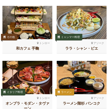
その他
ミャンマー料理
トンロー
アソーク
和カフェ 手鞠
ララ・シャン・ピエ
イタリア料理
ラーメン
トンロー
アソーク
オンブラ・モダン・タヴァ
ラーメン階杉 バンコク
ーン