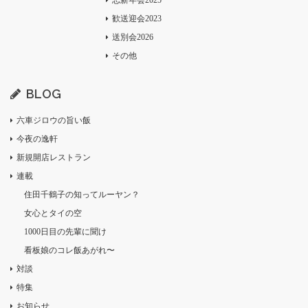
忘新年会2025
歓送迎会2023
送別会2026
その他
BLOG
六車ジロウの旨い飯
今夜の逸軒
新規開店レストラン
連載
住田千鶴子の知ってルーヤン？
女心とタイの空
1000日目の先輩に聞け
看板娘のコレ飯あがれ〜
対談
特集
お知らせ