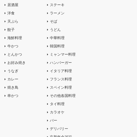
居酒屋
ステーキ
洋食
ラーメン
天ぷら
そば
餃子
うどん
海鮮料理
中華料理
牛かつ
韓国料理
とんかつ
ミャンマー料理
お好み焼き
ハンバーガー
うなぎ
イタリア料理
カレー
フランス料理
焼き鳥
スペイン料理
串かつ
その他各国料理
タイ料理
カラオケ
バー
デリバリー