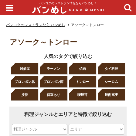
バンコクのレストラン情報ならバンめし！
バンコクのレストランなら バンめし
アソーク～トンロー
アソーク～トンロー
人気のタグで絞り込む
居酒屋
ラーメン
焼肉
タイ料理
プロンポン北
プロンポン南
トンロー
シーロム
接待
個室あり
喫煙可
焼酎充実
料理ジャンルとエリアと特徴で絞り込む